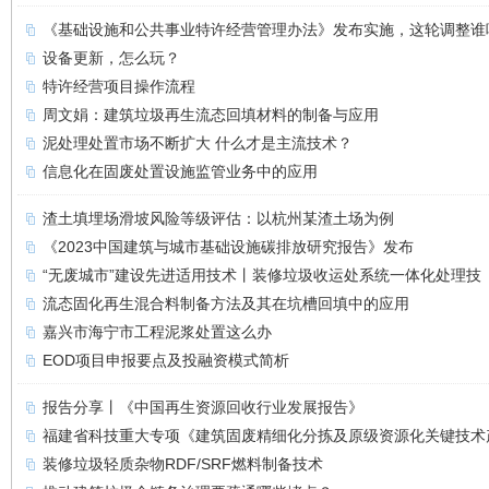
《基础设施和公共事业特许经营管理办法》发布实施，这轮调整谁
设备更新，怎么玩？
特许经营项目操作流程
周文娟：建筑垃圾再生流态回填材料的制备与应用
泥处理处置市场不断扩大 什么才是主流技术？
信息化在固废处置设施监管业务中的应用
渣土填埋场滑坡风险等级评估：以杭州某渣土场为例
《2023中国建筑与城市基础设施碳排放研究报告》发布
“无废城市”建设先进适用技术丨装修垃圾收运处系统一体化处理技
流态固化再生混合料制备方法及其在坑槽回填中的应用
嘉兴市海宁市工程泥浆处置这么办
EOD项目申报要点及投融资模式简析
报告分享丨《中国再生资源回收行业发展报告》
福建省科技重大专项《建筑固废精细化分拣及原级资源化关键技术
装修垃圾轻质杂物RDF/SRF燃料制备技术