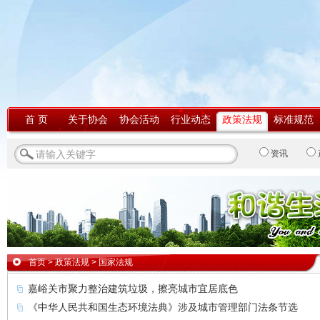
首 页
关于协会
协会活动
行业动态
政策法规
标准规范
资讯
首页
>
政策法规
>
国家法规
嘉峪关市聚力整治建筑垃圾，擦亮城市宜居底色
《中华人民共和国生态环境法典》涉及城市管理部门法条节选