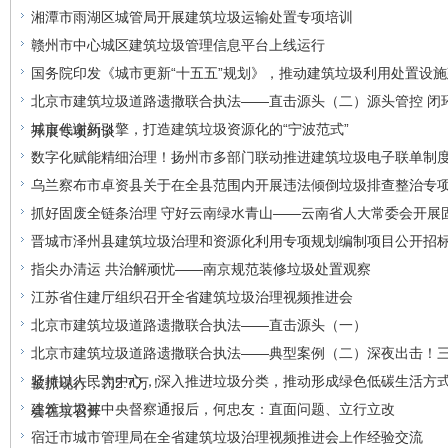
湘潭市雨湖区城管局开展建筑垃圾运输处置专项培训
赣州市中心城区建筑垃圾管理信息平台上线运行
国务院印发《城市更新“十五五”规划》，推动建筑垃圾利用处置设
北京市建筑垃圾道路遗撒联合执法——直击源头（二）源头管控 闭
城市代谢新引擎，打造建筑垃圾资源化的“宁波范式”
开展专项约谈
数字化赋能精细治理！扬州市多部门联动推进建筑垃圾电子联单制
乌兰察布市卓资县关于在全县范围内开展违法倾倒垃圾排查整治专
抓好固废全链条治理 守好云南绿水青山——云南省人大常委会开展固
晋城市泽州县建筑垃圾治理和资源化利用专项规划编制项目公开招标
指尖办清运 共治解顽忧——南京规范装修垃圾处置观察
江苏省住建厅组织召开全省建筑垃圾治理视频推进会
北京市建筑垃圾道路遗撒联合执法——直击源头（一）
北京市建筑垃圾道路遗撒联合执法——典型案例（二）深夜出击！三
坚持以人民为中心，深入推进垃圾分类，推动形成绿色低碳生活方
被抓现行，罚2.7万！
建筑垃圾被中央督察通报后，何忠友：直面问题、立行立改
会在京召开
宿迁市城市管理局在全省建筑垃圾治理视频推进会上作经验交流