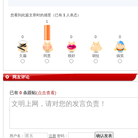
您看到此篇文章时的感受
（已有
1
人表态）
1
0
0
0
0
欠扁
同意
很好
胡扯
搞笑
网友评论
已有
0
条跟帖
(点击查看)
用户名：
注册
密码：