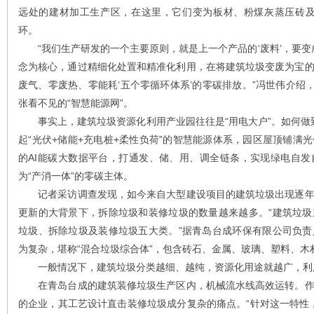
远处的建材加工生产区，在这里，它们变为板材、粉煤灰蒸压砖及
环。
“我们生产研发的一个主要原则，就是上一个产品的‘废料’，要变成
念为核心，通过精细化处置和精准化利用，在将建筑垃圾变废为宝
废气、零废热、零能耗‘五个零循环体系’的零碳排放。”冯世伟介绍
张看不见的“智慧能源网”。
事实上，建筑垃圾资源化利用产业园往往是“用电大户”。如何做到既
起“光伏+储能+充电桩+柔性负荷”的智慧能源体系，园区屋顶铺满
的AI能碳大数据平台，打通发、储、用、调全链条，实现绿电自
为“产消一体”的零碳主体。
记者采访调查发现，如今来自大型建设项目的建筑垃圾出现逐年
更新的大背景下，拆除垃圾和装修垃圾的数量越来越多。“建筑垃
垃圾、拆除垃圾及装修垃圾五大类。”据青岛台成环保有限公司负
为复杂，堪称“混合垃圾综合体”，包含砖石、金属、玻璃、塑料、木
一般情况下，建筑垃圾分类越细、越纯，资源化用途就越广，利
在青岛台成的建筑装修垃圾生产区内，机械流水线高效运转。作
的企业，其工艺设计直击装修垃圾成分复杂的痛点。“针对这一特性，