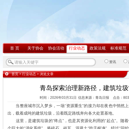
首 页
关于协会
协会活动
行业动态
政策法规
标准规范
资讯
首页
>
行业动态
> 浏览文章
青岛探索治理新路径，建筑垃圾“
时间：2026年03月31日
信息来源：青岛日报
点击：
80
当整座城市沉入梦乡，一场“资源重生”的接力却在夜色中悄然上
出，载着成吨的建筑垃圾，沿着既定路线奔向各大处置基地。
这里，是建筑垃圾的“终点”，也是其资源化利用的“起点”。随
个巨大的“消化系统”，将碎石、砖瓦、混凝土“吃干榨净”。经过“回炉