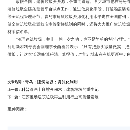
放眼全国，建筑垃圾变资源，任重而道远。各大城市也在纷纷寻求
装修垃圾全链条监管平台试点工作，通过信息化手段，打通涵盖装
等全流程管理环节。青岛市建筑垃圾资源化利用水平走在全国前列
健全建筑垃圾处置核准审管衔接机制的同时，还将大力推广建筑垃
材采信名单。
“治理建筑垃圾，并非一朝一夕之功，也不是简单的‘堵’与‘埋’。
利用新材料专委会副理事长曲睿晶表示，“只有把源头减量做实，
做长，让这本‘长远账’算得清、算得值，才能让城市在有机更新中走向‘
青岛；建筑垃圾；资源化利用
文章热词：
科普漫画丨废墟变积木：建筑垃圾的重生记
上一篇：
江苏推动建筑垃圾再生利用行业高质量发展
下一篇：
延伸阅读：