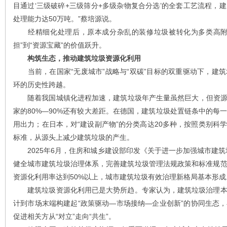
目通过‘三级破碎+三级筛分+多级杂物复合分选’的全套工艺流程，
处理能力达50万吨。”蔡培源说。
经精细化处理后，原本成分杂乱的装修垃圾被转化为多类高附加
担”到“资源宝藏”的价值跃升。
构筑生态，推动建筑垃圾资源化利用
当前，在国家“无废城市”战略与“双碳”目标的双重驱动下，建
环的历史性跨越。
随着我国城镇化进程加速，建筑垃圾年产生量虽然巨大，但资源化
家的80%—90%还有较大差距。在德国，建筑垃圾处置链条中的每
用出力；在日本，对“建设副产物”的分类高达20多种，按照类别科
标准，从源头上减少建筑垃圾的产生。
2025年6月，住房和城乡建设部印发《关于进一步加强城市建筑垃
健全城市建筑垃圾治理体系，完善建筑垃圾管理法规政策和标准规
资源化利用率达到50%以上，城市建筑垃圾有效治理新格局基本形成
建筑垃圾资源化利用已是大势所趋。专家认为，建筑垃圾治理本
计到市场末端构建起“政策驱动—市场接纳—企业创新”的协同生态
促进相关方从“对立”走向“共生”。