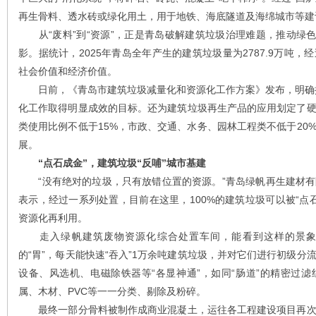
再生骨料、透水砖或绿化用土，用于地铁、海底隧道及海绵城市等建
从“废料”到“资源”，正是青岛破解建筑垃圾治理难题，推动绿色
影。据统计，2025年青岛全年产生的建筑垃圾量为2787.9万吨
社会价值和经济价值。
日前，《青岛市建筑垃圾减量化和资源化工作方案》发布，明确提
化工作取得明显成效的目标。还为建筑垃圾再生产品的应用划定了
类使用比例不低于15%，市政、交通、水务、园林工程类不低于20
展。
“点石成金”，建筑垃圾“反哺”城市基建
“没有绝对的垃圾，只有放错位置的资源。”青岛绿帆再生建材有
表示，经过一系列处置，目前在这里，100%的建筑垃圾可以被“点
资源化再利用。
走入绿帆建筑废物资源化综合处置车间，能看到这样的景象
的“胃”，每天能快速“吞入”1万余吨建筑垃圾，并对它们进行初级
设备、风选机、电磁除铁器等“各显神通”，如同“肠道”的精密过
属、木材、PVC等一一分类、剔除及粉碎。
最终一部分骨料被制作成商业混凝土，运往各工程建设项目再次