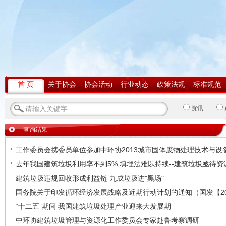
首 页
关于协会
协会活动
行业动态
政策法规
标准规范
资讯
查询结果
工作委员会携委员单位参加中环协2013城市固体废物处理技术与设
去年我国建筑垃圾利用率不到5%,填埋法难以持续--建筑垃圾亟待资
建筑垃圾违规回收形成利益链 九成垃圾进"黑场"
国务院关于印发循环经济发展战略及近期行动计划的通知（国发【20
“十二五”期间 我国建筑垃圾处理产业迎来大发展期
中环协建筑垃圾管理与资源化工作委员会专家赴鲁考察调研