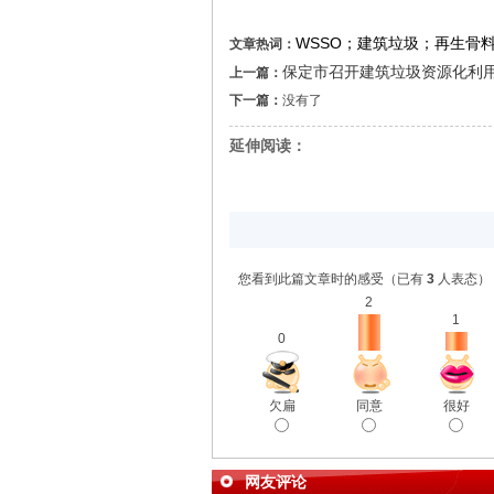
WSSO；建筑垃圾；再生骨
文章热词：
保定市召开建筑垃圾资源化利
上一篇：
下一篇：
没有了
延伸阅读：
您看到此篇文章时的感受
（已有
3
人表态）
2
1
0
很好
欠扁
同意
网友评论