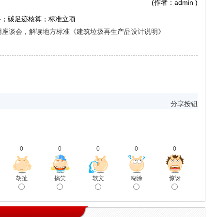
(作者：admin
)
料；碳足迹核算；标准立项
用座谈会，解读地方标准《建筑垃圾再生产品设计说明》
分享按钮
0
0
0
0
0
胡扯
搞笑
软文
糊涂
惊讶