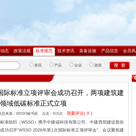
业动态
政策法规
标准规范
技术资讯
装备设施
产品信息
会员风
资讯
产品
企业
政策
第1次国际标准立项评审会成功召开，两项建筑建
领域低碳标准正式立项
我要评论(
0
)
信息来源：WSSO秘书处
点击：
615次
展标准组织（WSSO）携手中建碳科技有限公司、中建西部建设股份
功召开“WSSO 2026年第1次国际标准立项评审会”。会议聚焦建