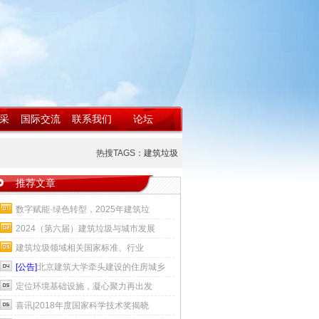
采
国际交流
联系我们
论坛
热搜TAGS：
建筑垃圾
推荐文章
数字赋能·绿色转型，2025年建筑垃
2024（第六届）建筑垃圾与城市发展
建筑垃圾领域相关国家标准、行业
[公告]
北京建筑大学牵头建设的住房城乡
定位环境基础设施，凝心聚力再出发
喜讯|2018年度国家科学技术奖揭晓