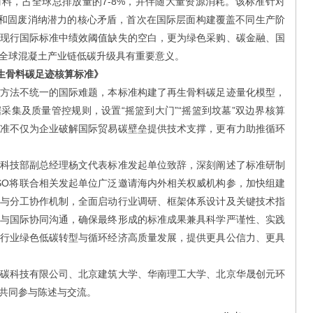
，占全球总排放量的7-8%，并伴随大量资源消耗。该标准针对
碳和固废消纳潜力的核心矛盾，首次在国际层面构建覆盖不同生产阶
现行国际标准中绩效阈值缺失的空白，更为绿色采购、碳金融、国
全球混凝土产业链低碳升级具有重要意义。
圾再生骨料碳足迹核算标准》
法不统一的国际难题，本标准构建了再生骨料碳足迹量化模型，
采集及质量管控规则，设置“摇篮到大门”“摇篮到坟墓”双边界核算
准不仅为企业破解国际贸易碳壁垒提供技术支撑，更有力助推循环
技部副总经理杨文代表标准发起单位致辞，深刻阐述了标准研制
SO将联合相关发起单位广泛邀请海内外相关权威机构参，加快组建
与分工协作机制，全面启动行业调研、框架体系设计及关键技术指
与国际协同沟通，确保最终形成的标准成果兼具科学严谨性、实践
行业绿色低碳转型与循环经济高质量发展，提供更具公信力、更具
科技有限公司、北京建筑大学、华南理工大学、北京华晟创元环
共同参与陈述与交流。