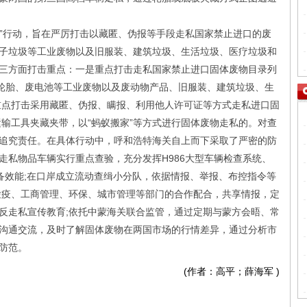
”行动，旨在严厉打击以藏匿、伪报等手段走私国家禁止进口的废
子垃圾等工业废物以及旧服装、建筑垃圾、生活垃圾、医疗垃圾和
三方面打击重点：一是重点打击走私国家禁止进口固体废物目录列
废轮胎、废电池等工业废物以及废动物产品、旧服装、建筑垃圾、生
重点打击采用藏匿、伪报、瞒报、利用他人许可证等方式走私进口固
运输工具夹藏夹带，以“蚂蚁搬家”等方式进行固体废物走私的。对查
追究责任。在具体行动中，呼和浩特海关自上而下采取了严密的防
走私物品车辆实行重点查验，充分发挥H986大型车辆检查系统、
备效能;在口岸成立流动查缉小分队，依据情报、举报、布控指令等
检疫、工商管理、环保、城市管理等部门的合作配合，共享情报，定
反走私宣传教育;依托中蒙海关联合监管，通过定期与蒙方会晤、常
沟通交流，及时了解固体废物在两国市场的行情差异，通过分析市
防范。
(作者：高平；薛海军
)