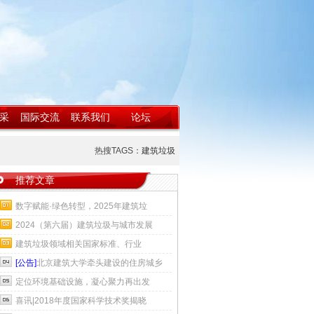
采
国际交流
联系我们
论坛
热搜TAGS：
建筑垃圾
推荐文章
数字赋能·绿色转型，2025年建筑垃
2024（第六届）建筑垃圾与城市发展
建筑垃圾领域相关国家标准、行业
[公告]
北京建筑大学牵头建设的住房城乡
定位环境基础设施，凝心聚力再出发
喜讯|2018年度国家科学技术奖揭晓