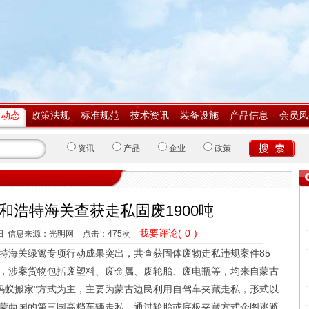
业动态
政策法规
标准规范
技术资讯
装备设施
产品信息
会员风
资讯
产品
企业
政策
和浩特海关查获走私固废1900吨
我要评论(
0
)
日
信息来源：光明网
点击：
475次
海关绿篱专项行动成果突出，共查获固体废物走私违规案件85
0吨，涉案货物包括废塑料、废金属、废轮胎、废电瓶等，均来自蒙古
“蚂蚁搬家”方式为主，主要为蒙古边民利用自驾车夹藏走私，形式以
蒙两国的第三国高档车辆走私，通过轮胎或底板夹藏方式企图逃避