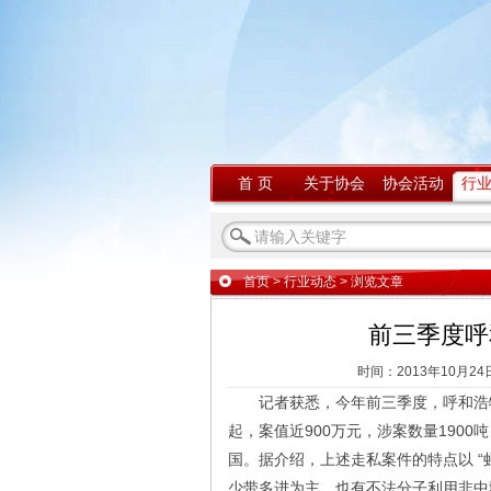
首 页
关于协会
协会活动
行
首页
>
行业动态
> 浏览文章
前三季度呼
时间：2013年10月24
记者获悉，今年前三季度，呼和浩特
起，案值近900万元，涉案数量190
国。据介绍，上述走私案件的特点以 
少带多进为主。也有不法分子利用非中