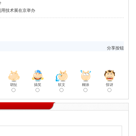
心
利用技术展在京举办
分享按钮
胡扯
搞笑
软文
糊涂
惊讶