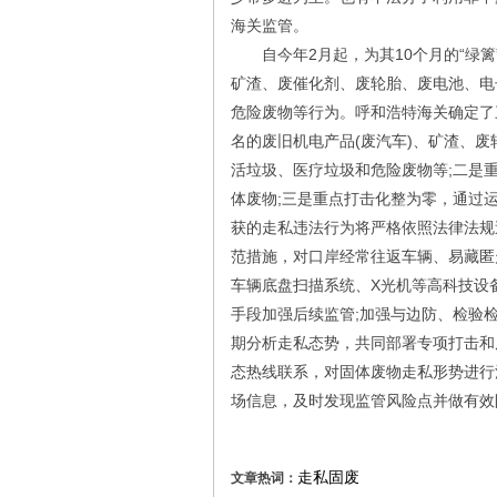
海关监管。
自今年2月起，为其10个月的“绿篱
矿渣、废催化剂、废轮胎、废电池、电
危险废物等行为。呼和浩特海关确定了
名的废旧机电产品(废汽车)、矿渣、
活垃圾、医疗垃圾和危险废物等;二是
体废物;三是重点打击化整为零，通过
获的走私违法行为将严格依照法律法规
范措施，对口岸经常往返车辆、易藏匿
车辆底盘扫描系统、X光机等高科技设
手段加强后续监管;加强与边防、检验
期分析走私态势，共同部署专项打击和
态热线联系，对固体废物走私形势进行
场信息，及时发现监管风险点并做有效
走私固废
文章热词：