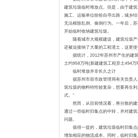
建筑垃圾临时堆放点。但是，由于建筑
施工、运输单位纷纷自寻出路，城乡结
无法根除乱倒、偷倒行为。一年后，苏
开始临时收纳建筑垃圾。
随着城市大规模建设，建筑垃圾产生
还被迫接纳了大量的工程渣土，这更使
据统计，2012年苏州市产生的建筑垃
土约958万吨(新建建筑工程弃土494
临时堆放并非长久之计
据苏州市容市政管理局有关负责人表
筑垃圾的物料特性较复杂，想要再生利
式。”
然而，从目前情况看，将分散的建筑
通过一些临时归集点的中转，并对建筑
问题。
值得一提的，建筑垃圾临时归集点的
增加相应的物流成本。同时，临时归集