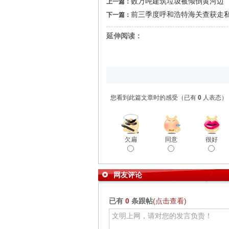
数万吨建筑垃圾被倾倒黄河边
上一篇：
前三季度呼和浩特海关查获走私
下一篇：
延伸阅读：
您看到此篇文章时的感受
（已有
0
人表态）
欠扁
同意
很好
网友评论
已有
0
条跟帖
(点击查看)