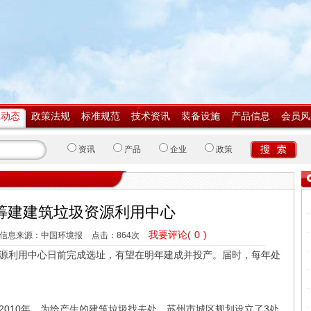
业动态
政策法规
标准规范
技术资讯
装备设施
产品信息
会员风
资讯
产品
企业
政策
筹建建筑垃圾资源利用中心
我要评论(
0
)
信息来源：中国环境报
点击：
864次
利用中心日前完成选址，有望在明年建成并投产。届时，每年处
10年，为给产生的建筑垃圾找去处，苏州市城区规划设立了3处