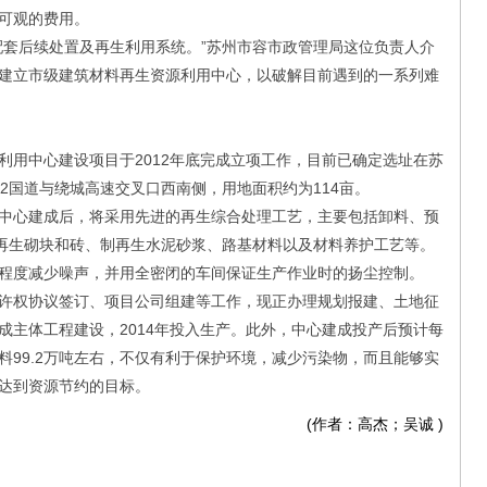
可观的费用。
套后续处置及再生利用系统。”苏州市容市政管理局这位负责人介
建立市级建筑材料再生资源利用中心，以破解目前遇到的一系列难
中心建设项目于2012年底完成立项工作，目前已确定选址在苏
2国道与绕城高速交叉口西南侧，用地面积约为114亩。
心建成后，将采用先进的再生综合处理工艺，主要包括卸料、预
制再生砌块和砖、制再生水泥砂浆、路基材料以及材料养护工艺等。
程度减少噪声，并用全密闭的车间保证生产作业时的扬尘控制。
权协议签订、项目公司组建等工作，现正办理规划报建、土地征
成主体工程建设，2014年投入生产。此外，中心建成投产后预计每
料99.2万吨左右，不仅有利于保护环境，减少污染物，而且能够实
达到资源节约的目标。
(作者：高杰；吴诚
)