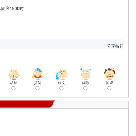
固废1900吨
分享按钮
胡扯
搞笑
软文
糊涂
惊讶