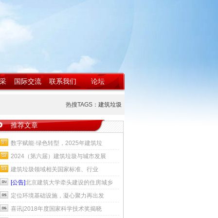
采
国际交流
联系我们
论坛
热搜TAGS：
建筑垃圾
推荐文章
数字赋能·绿色转型，2025年建筑垃
2024（第六届）建筑垃圾与城市发展
建筑垃圾领域相关国家标准、行业
[公告]
北京建筑大学牵头建设的住房城乡
定位环境基础设施，凝心聚力再出发
喜讯|2018年度国家科学技术奖揭晓