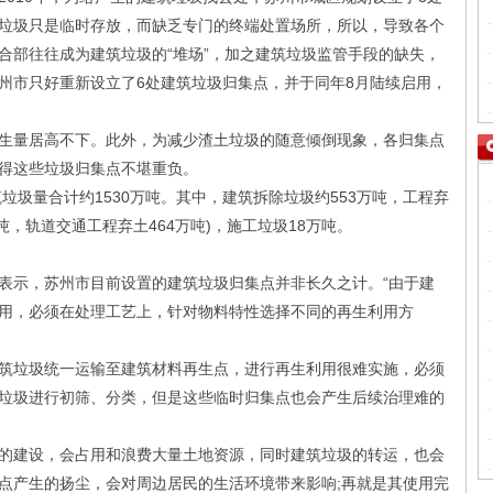
垃圾只是临时存放，而缺乏专门的终端处置场所，所以，导致各个
合部往往成为建筑垃圾的“堆场”，加之建筑垃圾监管手段的缺失，
州市只好重新设立了6处建筑垃圾归集点，并于同年8月陆续启用，
量居高不下。此外，为减少渣土垃圾的随意倾倒现象，各归集点
得这些垃圾归集点不堪重负。
圾量合计约1530万吨。其中，建筑拆除垃圾约553万吨，工程弃
万吨，轨道交通工程弃土464万吨)，施工垃圾18万吨。
示，苏州市目前设置的建筑垃圾归集点并非长久之计。“由于建
用，必须在处理工艺上，针对物料特性选择不同的再生利用方
垃圾统一运输至建筑材料再生点，进行再生利用很难实施，必须
垃圾进行初筛、分类，但是这些临时归集点也会产生后续治理难的
建设，会占用和浪费大量土地资源，同时建筑垃圾的转运，也会
点产生的扬尘，会对周边居民的生活环境带来影响;再就是其使用完