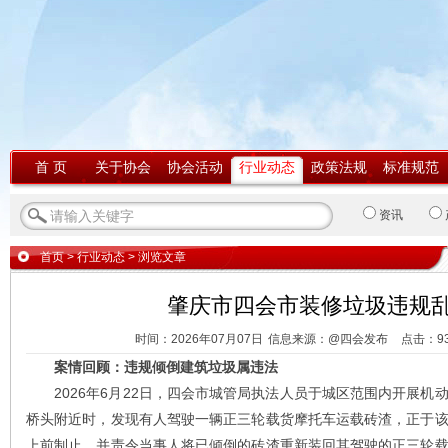
首 页
关于协会
协会活动
行业动态
政策法规
标准规范
资讯
首页
>
行业动态
> 浏览文章
肇庆市四会市装修垃圾违规
时间：2026年07月07日
信息来源：@四会发布
点击：
9
案情回顾：违规倾倒建筑垃圾属违法
2026年6月22日，四会市城管局执法人员于城区范围内开展机
桥头附近时，发现有人驾驶一辆正三轮载货摩托车运载砖渣，正于
上前制止，并责令当事人将已倾倒的砖渣重新装回其驾驶的正三轮