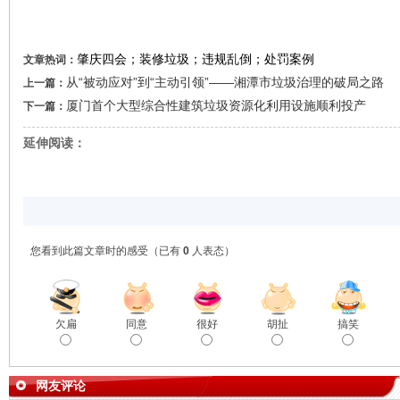
肇庆四会；装修垃圾；违规乱倒；处罚案例
文章热词：
从“被动应对”到“主动引领”——湘潭市垃圾治理的破局之路
上一篇：
厦门首个大型综合性建筑垃圾资源化利用设施顺利投产
下一篇：
延伸阅读：
您看到此篇文章时的感受
（已有
0
人表态）
欠扁
同意
很好
胡扯
搞笑
网友评论