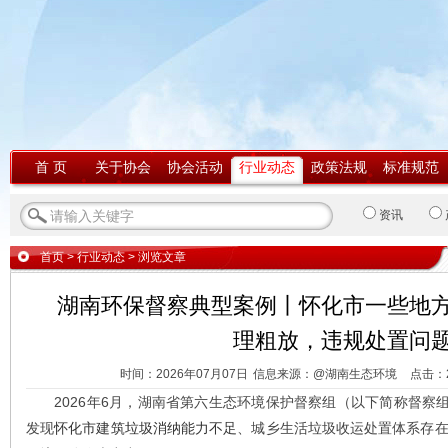
首 页
关于协会
协会活动
行业动态
政策法规
标准规范
资讯
首页
>
行业动态
> 浏览文章
湖南环保督察典型案例丨怀化市一些地
理粗放，违规处置问
时间：2026年07月07日
信息来源：@湖南生态环境
点击：
2026年6月，湖南省第六生态环境保护督察组（以下简称督察组
发现
怀化市建筑垃圾消纳能力不足
、城乡生活垃圾收运处置体系存