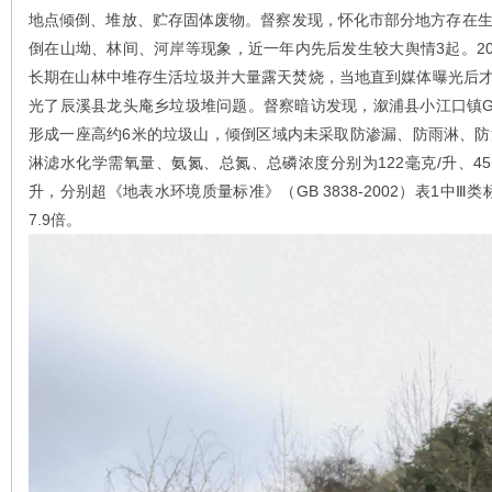
地点倾倒、堆放、贮存固体废物‌。督察发现，怀化市部分地方存在
倒在山坳、林间、河岸等现象，近一年内先后发生较大舆情3起。20
长期在山林中堆存生活垃圾并大量露天焚烧，当地直到媒体曝光后才组
光了辰溪县龙头庵乡垃圾堆问题。督察暗访发现，溆浦县小江口镇G
形成一座高约6米的垃圾山，倾倒区域内未采取防渗漏、防雨淋、
淋滤水化学需氧量、氨氮、总氮、总磷浓度分别为122毫克/升、45.6毫
升，分别超《地表水环境质量标准》（GB 3838-2002）表1中Ⅲ类标准
7.9倍。