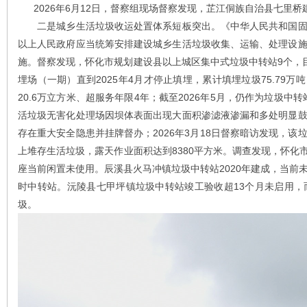
2026年6月12日，督察组现场督察发现，芷江侗族自治县七里
二是城乡生活垃圾收运处置体系短板突出。《中华人民共和国固
以上人民政府应当统筹安排建设城乡生活垃圾收集、运输、处理设
施。督察发现，怀化市规划建设县以上城区集中式垃圾中转站9个，
埋场（一期）直到2025年4月才停止填埋，累计填埋垃圾75.79万
20.6万立方米、超服务年限4年；截至2026年5月，仍作为垃圾中转
活垃圾无害化处理场因坝体表面出现大面积渗滤液渗漏和多处明显
存在重大安全隐患并挂牌督办；2026年3月18日督察暗访发现，
上堆存生活垃圾，露天作业面积达到8380平方米。调查发现，怀化市
座当前闲置未使用。辰溪县火马冲镇垃圾中转站2020年建成，当前
时中转站。沅陵县七甲坪镇垃圾中转站竣工验收超13个月未启用，
圾。