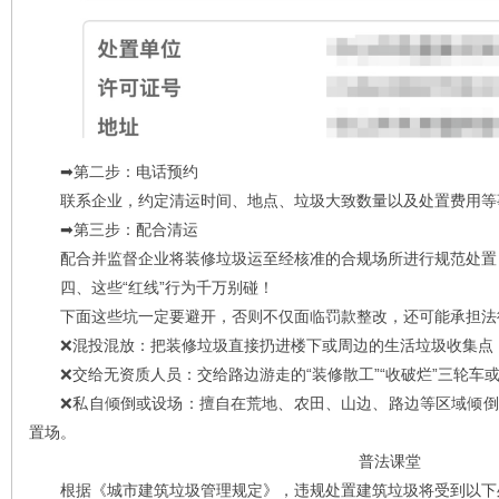
➡️第二步：电话预约
联系企业，约定清运时间、地点、垃圾大致数量以及处置费用等
➡️第三步：配合清运
配合并监督企业将装修垃圾运至经核准的合规场所进行规范处置
四、这些“红线”行​为千万别碰！
下面这些坑一定要避开，否则不仅面临罚款整改，还可能承担法
❌混投混放：把装修垃圾直接扔进楼下或周边的生活垃圾收集点
❌交给无资质人员：交给路边游走的“装修散工”“收破烂”三轮车
❌私自倾倒或设场：擅自在荒地、农田、山边、路边等区域倾倒
置场。
普法课堂
根据《城市建筑垃圾管理规定》，违规处置建筑垃圾将受到以下