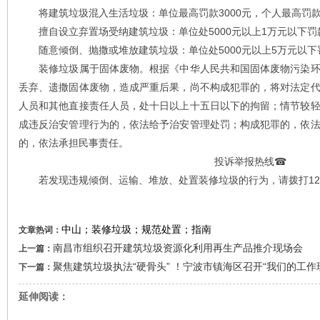
将建筑垃圾混入生活垃圾：单位最高罚款3000元，个人最高罚款2
擅自设立弃置场受纳建筑垃圾：单位处5000元以上1万元以下罚款
随意倾倒、抛撒或堆放建筑垃圾：单位处5000元以上5万元以下罚
装修垃圾属于固体废物。根据《中华人民共和国固体废物污染环
丢弃、遗撒固体废物，造成严重后果，尚不构成犯罪的，将对法定
人员和其他直接责任人员，处十日以上十五日以下的拘留；情节较
成违反治安管理行为的，依法给予治安管理处罚；构成犯罪的，依
的，依法承担民事责任。
投诉举报热线☎️
若发现违规倾倒、运输、堆放、处置装修垃圾的行为，请拨打12
中山；装修垃圾；规范处置；指南
文章热词：
南昌市组织召开建筑垃圾资源化利用再生产品推介现场会
上一篇：
聚焦建筑垃圾执法“硬骨头” ！宁波市镇海区召开“我们的工作
下一篇：
延伸阅读：