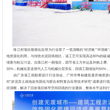
珠江村项目规模化应用为行业算了一笔清晰的“经济账”“环境账”和
地资源化利用。与传统水泥回填相比，该工艺可实现高达80%的碳
堵塞与粉尘污染。仅珠江村一期项目，因节省土方外运及外购土费、
30%；机械化泵送替代人工与机械分层夯实，回填工期缩短约50%
由广东省工程勘察设计行业协会、广州市粤标建筑废弃物资源化
对“淤泥弃土就地改性固化与胶合材料复合应用技术研究”成果进行
径清晰，解决了旧改项目狭窄空间回填的行业通病，整体水平达到行