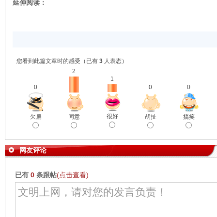
延伸阅读：
您看到此篇文章时的感受
（已有
3
人表态）
2
1
0
0
0
很好
欠扁
胡扯
搞笑
同意
网友评论
已有
0
条跟帖
(点击查看)