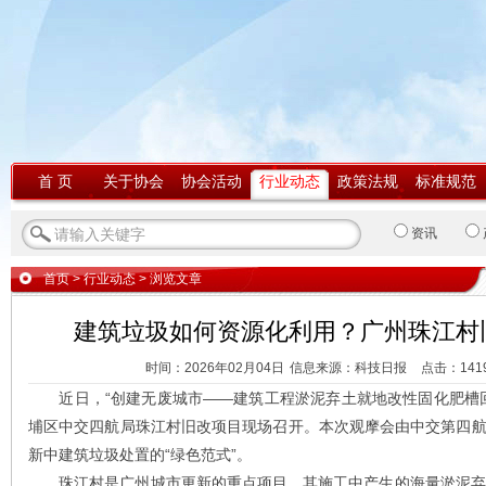
首 页
关于协会
协会活动
行业动态
政策法规
标准规范
资讯
首页
>
行业动态
> 浏览文章
建筑垃圾如何资源化利用？广州珠江村
时间：2026年02月04日
信息来源：科技日报
点击：
141
近日，“创建无废城市——建筑工程淤泥弃土就地改性固化肥槽回
埔区中交四航局珠江村旧改项目现场召开。本次观摩会由中交第四
新中建筑垃圾处置的“绿色范式”。
珠江村是广州城市更新的重点项目，其施工中产生的海量淤泥弃土