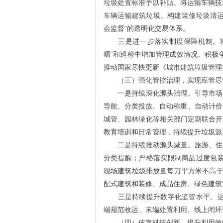
垃圾处置标准予以补贴。将运输车辆技
车辆运输建筑垃圾。构建装修垃圾清运
会监督”的透明化交易体系。
三是进一步落实制度保障机制。将
晒”和巡检中增加管理成效情况。积极争
推动国家尽快更新《城市建筑垃圾管理
（三）强化管控治理，实现应管尽
一是持续深化源头治理。引导市场主
导航、分类投放、自动称重、自动计价
城管、园林绿化等相关部门定期联合开
教育培训和日常管理，持续提升垃圾源
二是持续推动源头减量。旅游、住宿
分类提醒；严格落实限制商品过度包装
现场建筑垃圾排放量每万平方米不高于3
配式建筑和装修、成品住房、绿色建筑
三是持续提升数字化监管水平。运用
端规范收运、末端处置利用、线上闭环
（四）依靠科技创新，提升利用效