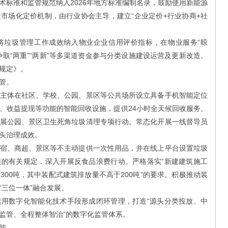
术标准和监管规范纳入2026年地方标准编制名录，鼓励使用新能源
市场化定价机制，由行业协会主导，建立“企业定价+行业协商+社
垃圾管理工作成效纳入物业企业信用评价指标，在物业服务“晾
取“两重”“两新”等多渠道资金参与分类设施建设运营及更新改造。
规定》。
管。
体在社区、学校、公园、景区等公共场所设立具备手机智能定位
、收益提现等功能的智能回收设施，提供24小时全天候回收服务。
展公园、景区卫生死角垃圾清理专项行动。常态化开展一线督导员
头治理成效。
、商超、景区等不主动提供一次性用品，并在线上平台设置垃圾
的有关规定，深入开展反食品浪费行动。严格落实“新建建筑施工
00吨，其中装配式建筑排放量不高于200吨”的要求。积极推动装
“三位一体”融合发展。
数字化智能化技术手段形成闭环管理，打造“源头分类投放、中
监管、全程整体智治”的数字化监管体系。
能。