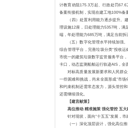
计教育劝阻175.3万起、行政处罚6
备案衔接机制，实现在建工地100%备
（四）处置利用能力逐步提升。建成垃
理设施12座，日处理能力5357吨，
端，年处理能力685万吨，满足当前
（五）数字化管理水平持续加强。在
综合管理平台，完善垃圾分类“投收运
市统一的建筑垃圾数字监管服务平台，
卡口，动态监测船舶运行轨迹AIS，
对标高质量发展新要求和人民群众对
一些困难和挑战，尚未全面形成“市场
和约束机制还需常态发力，源头管控和
还需继续强化。
【建言献策】
高位推动 精准施策 强化管控 五大
针对现状，面向“十五五”发展，市
（一）深化顶层设计，强化高位推