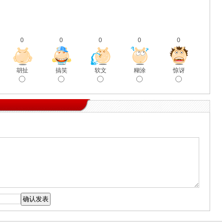
0
0
0
0
0
胡扯
搞笑
软文
糊涂
惊讶