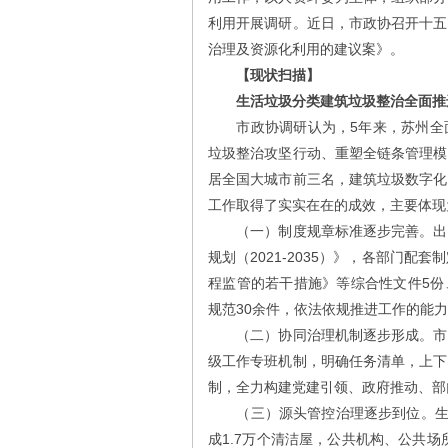
利用开展调研。近日，市政协召开十五
治理及资源化利用的建议案》。
【现状扫描】
生活垃圾分类建筑垃圾整治全面推进
市政协调研认为，5年来，苏州全面
垃圾整治攻坚行动、重塑全链条管理模
居全国大城市前三名，建筑垃圾数字化
工作取得了实实在在的成效，主要体现为
（一）制度规章标准逐步完善。出台
规划（2021-2035）》，各部门
程监管的若干措施》等综合性文件5份、
规范30余件，依法依规推进工作的能
（二）协同治理机制逐步形成。市级
级工作专班机制，明确任务清单，上下
制，全力构建党建引领、政府推动、部
（三）源头管控治理逐步到位。生活
成1.7万个清洁屋，公共机构、公共场