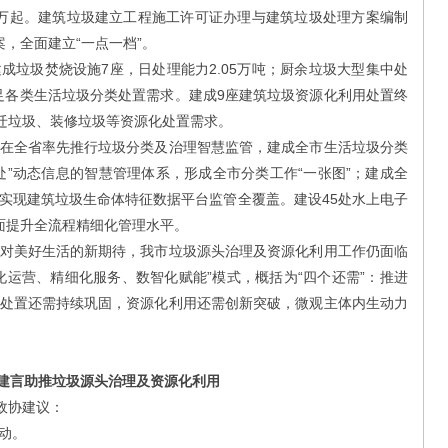
7.6万起。建筑垃圾建立工程施工许可证办理与建筑垃圾处理方案编制
案，全面建立“一点一档”。
圾焚烧设施7座，日处理能力2.05万吨；厨余垃圾大型集中处
满足各类生活垃圾分类处置需求。建成9座建筑垃圾资源化利用处置终
拆迁垃圾、装修垃圾等资源化处置需求。
全省率先推行垃圾分类及治理智慧监管，建成全市生活垃圾分类
处”动态信息的智慧管理体系，形成全市分类工作“一张图”；建成全
实现建筑垃圾生命体特征数据平台监管全覆盖。建设45处水上电子
全面提升全流程精细化管理水平。
美好生活的新期待，我市垃圾源头治理及资源化利用工作仍面临
化运营、精细化服务、数智化赋能”模式，概括为“四个还需”：推进
处置还需持续巩固，资源化利用还需创新突破，微观主体内生动力
建言助推垃圾源头治理及资源化利用
政协建议：
动。