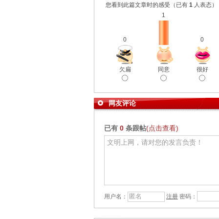
您看到此篇文章时的感受
（已有
1
人表态）
1
0
0
欠扁
同意
很好
网友评论
已有
0
条跟帖
(点击查看)
用户名：
注册
密码：