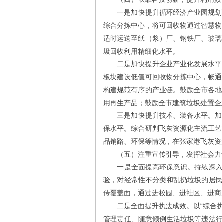
一是加快提升循环经济产业园规划建
综合分拣中心，将可回收物通过智慧物
适时运送至纸（浆）厂、钢铁厂、玻璃
圾回收利用精细化水平。
二是加快提升企业产业化发展水平。
板块建设低值可回收物分拣中心，畅通
构建规范有序的产业链。鼓励全市各地
用再生产品；鼓励全市建筑垃圾处置企
三是加快提升技术、装备水平。加强
保水平。综合研判飞灰资源化主流工艺
品销路、环保等情况，在张家港飞灰资
（五）注重宣传引导，发挥社会力
一是全面提高环保意识。持续深入开
验，对经常性不分类和乱扔垃圾的居民
传覆盖面，通过进校园、进社区、进商
二是全面提升执法成效。以“综合执法
管理责任、随意倾倒生活垃圾等违法行