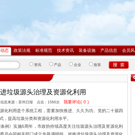
业动态
政策法规
标准规范
技术资讯
装备设施
产品信息
会员风
资讯
产品
企业
政策
进垃圾源头治理及资源化利用
我要评论(
0
)
信息来源：苏州日报
点击：
1566次
化利用是个系统工程，需要加快推进、久久为功。党的二十届四
式，提高垃圾分类和资源化利用水平。
例》实施5周年，市政协持续高度关注垃圾源头治理及资源化利
委员会同相关部门成立专题调研组，就推进垃圾源头治理及资源化