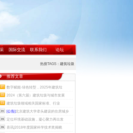
采
国际交流
联系我们
论坛
热搜TAGS：
建筑垃圾
推荐文章
数字赋能·绿色转型，2025年建筑垃
2024（第六届）建筑垃圾与城市发展
建筑垃圾领域相关国家标准、行业
[公告]
北京建筑大学牵头建设的住房城乡
定位环境基础设施，凝心聚力再出发
喜讯|2018年度国家科学技术奖揭晓