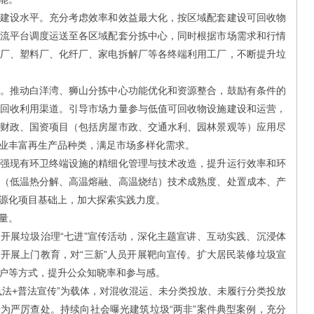
设水平。充分考虑效率和效益最大化，按区域配套建设可回收物
流平台调度运送至各区域配套分拣中心，同时根据市场需求和行情
厂、塑料厂、化纤厂、家电拆解厂等各终端利用工厂，不断提升垃
推动白洋湾、狮山分拣中心功能优化和资源整合，鼓励有条件的
回收利用渠道。引导市场力量参与低值可回收物设施建设和运营，
财政、国资项目（包括房屋市政、交通水利、园林景观等）应用尽
业丰富再生产品种类，满足市场多样化需求。
现有环卫终端设施的精细化管理与技术改造，提升运行效率和环
（低温热分解、高温熔融、高温烧结）技术成熟度、处置成本、产
源化项目基础上，加大探索实践力度。
量。
展垃圾治理“七进”宣传活动，深化主题宣讲、互动实践、沉浸体
开展上门教育，对“三新”人员开展靶向宣传。扩大居民装修垃圾宣
户等方式，提升公众知晓率和参与感。
+普法宣传”为载体，对混收混运、未分类投放、未履行分类投放
为严厉查处。持续向社会曝光建筑垃圾“两非”案件典型案例，充分