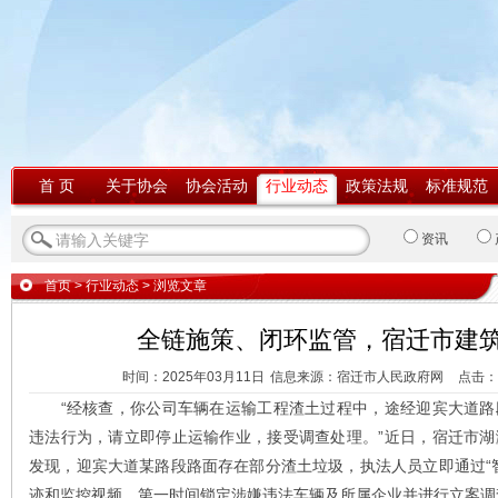
首 页
关于协会
协会活动
行业动态
政策法规
标准规范
资讯
首页
>
行业动态
> 浏览文章
全链施策、闭环监管，宿迁市建
时间：2025年03月11日
信息来源：宿迁市人民政府网
点击：
“经核查，你公司车辆在运输工程渣土过程中，途经迎宾大道路
违法行为，请立即停止运输作业，接受调查处理。”近日，宿迁市
发现，迎宾大道某路段路面存在部分渣土垃圾，执法人员立即通过“
迹和监控视频，第一时间锁定涉嫌违法车辆及所属企业并进行立案调