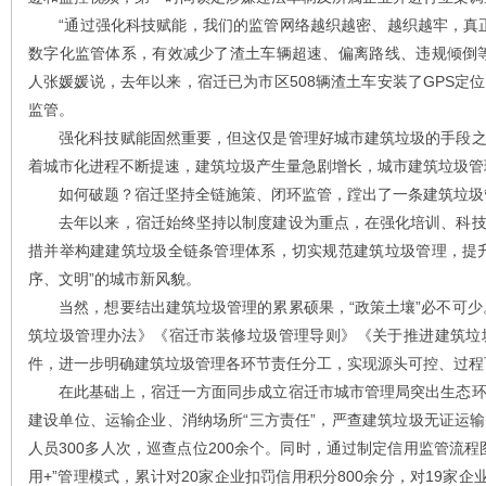
“通过强化科技赋能，我们的监管网络越织越密、越织越牢，真正
数字化监管体系，有效减少了渣土车辆超速、偏离路线、违规倾倒
人张媛媛说，去年以来，宿迁已为市区508辆渣土车安装了GPS定
监管。
强化科技赋能固然重要，但这仅是管理好城市建筑垃圾的手段之
着城市化进程不断提速，建筑垃圾产生量急剧增长，城市建筑垃圾管
如何破题？宿迁坚持全链施策、闭环监管，蹚出了一条建筑垃圾管
去年以来，宿迁始终坚持以制度建设为重点，在强化培训、科技
措并举构建建筑垃圾全链条管理体系，切实规范建筑垃圾管理，提
序、文明”的城市新风貌。
当然，想要结出建筑垃圾管理的累累硕果，“政策土壤”必不可少。
筑垃圾管理办法》《宿迁市装修垃圾管理导则》《关于推进建筑垃
件，进一步明确建筑垃圾管理各环节责任分工，实现源头可控、过程
在此基础上，宿迁一方面同步成立宿迁市城市管理局突出生态环
建设单位、运输企业、消纳场所“三方责任”，严查建筑垃圾无证运
人员300多人次，巡查点位200余个。同时，通过制定信用监管流
用+”管理模式，累计对20家企业扣罚信用积分800余分，对19家企