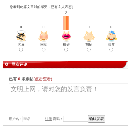
您看到此篇文章时的感受
（已有
2
人表态）
2
0
0
0
0
欠扁
同意
很好
胡扯
搞笑
网友评论
已有
0
条跟帖
(点击查看)
用户名：
注册
密码：