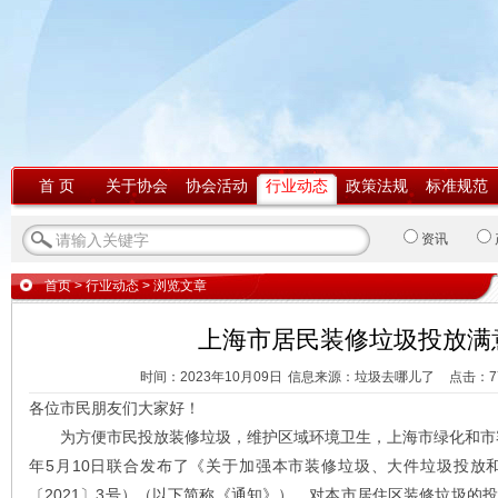
首 页
关于协会
协会活动
行业动态
政策法规
标准规范
资讯
首页
>
行业动态
> 浏览文章
上海市居民装修垃圾投放满
时间：2023年10月09日
信息来源：垃圾去哪儿了
点击：
7
各位市民朋友们大家好！
为方便市民投放装修垃圾，维护区域环境卫生，上海市绿化和市容
年5月10日联合发布了《关于加强本市装修垃圾、大件垃圾投放
〔2021〕3号）（以下简称《通知》），对本市居住区装修垃圾的