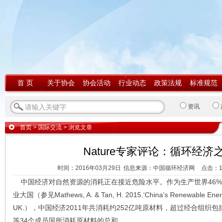
首 页
关于协会
协会活动
行业动态
政策法规
标准规范
资讯
首页
>
国际交流
> 浏览文章
Nature专家评论：循环经
时间：2016年03月29日
信息来源：中国循环经济网
点击：
中国经济对自然资源的消耗正在接近危险水平。作为生产世界46%的
业大国（参见Mathews, A. & Tan, H. 2015.‘China’s Renewable Energy 
UK.），中国经济2011年共消耗约252亿吨原材料，超过经合组织
等34个成员国所消耗原材料的总和。