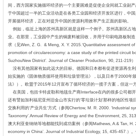
间，西方国家实施循环经济的一个主要困难是促使企业间就工业副产
于中国超过一半的工业活动是在各类工业园和经济开发区进行，中国
开展循环经济，正在对提升中国的资源利用效率产生正面的影响。
例如，临近上海的苏州高新区就是这样一个例子。苏州高新区占地52
业。在那里，工业园中产生的铜废料被回收，并用于印刷电路板制造
求（见Wen, Z. G. & Meng, X. Y. 2015.‘Quantitative assessment of in
promotion of circulareconomy: a case study of the printed circuit b
SuzhouNew District’. Journal of Cleaner Production, 90, 211-219
没有其他国家有如此远大的目标。德国和日本都有促进资源再生利用
始实施的《固体物质循环使用和垃圾管理法》，以及日本于2000年
法》）。欧盟于2015年12月宣布了循环经济的一揽子方案，但这一
在美国，包括卡特皮勒和地毯生产商Interface在内的很多公司
还有譬如加利福尼亚州旧金山市实行的‘零垃圾计划’那样的地区性项
交换利用的‘产业共生’方式（参阅Chertow, M. R. 2000. ‘Industrial symbio
Taxonomy’.Annual Review of Energy and the Environmen
澳大利亚奎纳纳等地都能找到成功案例（参阅Mathews, A.& Tan, H. 2011. ‘P
economy in China’. Journal of Industrial Ecology, 15