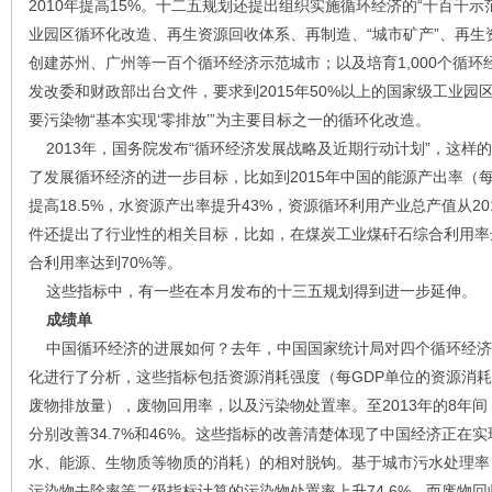
2010年提高15%。十二五规划还提出组织实施循环经济的“十百千
业园区循环化改造、再生资源回收体系、再制造、“城市矿产”、再
创建苏州、广州等一百个循环经济示范城市；以及培育1,000个循环
发改委和财政部出台文件，要求到2015年50%以上的国家级工业园
要污染物“基本实现‘零排放’”为主要目标之一的循环化改造。
2013年，国务院发布“循环经济发展战略及近期行动计划”，这样
了发展循环经济的进一步目标，比如到2015年中国的能源产出率（每
提高18.5%，水资源产出率提升43%，资源循环利用产业总产值从20
件还提出了行业性的相关目标，比如，在煤炭工业煤矸石综合利用率
合利用率达到70%等。
这些指标中，有一些在本月发布的十三五规划得到进一步延伸。
成绩单
中国循环经济的进展如何？去年，中国国家统计局对四个循环经济相
化进行了分析，这些指标包括资源消耗强度（每GDP单位的资源消耗
废物排放量），废物回用率，以及污染物处置率。至2013年的8年
分别改善34.7%和46%。这些指标的改善清楚体现了中国经济正在
水、能源、生物质等物质的消耗）的相对脱钩。基于城市污水处理率
污染物去除率等二级指标计算的污染物处置率上升74.6%。而废物回