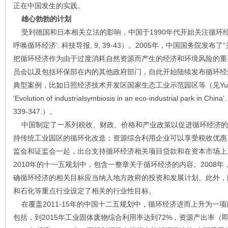
正在中国发生的实践。
雄心勃勃的计划
受到德国和日本相关立法的影响，中国于1990年代开始关注循环经济（参
呼唤循环经济’. 科技导报, 9, 39-43）。2005年，中国国务院发
把循环经济作为由于过度消耗自然资源而产生的经济和环境风险的重
员会以及包括环保部在内的其他政府部门，自此开始陆续发布循环经
典型案例，比如日照经济技术开发区国家生态工业示范园区等（见Yu, F., Han, 
‘Evolution of industrialsymbiosis in an eco-industrial park in China’
339-347.）。
中国制定了一系列税收、财政、价格和产业政策以促进循环经济的
持传统工业园区的循环化改造；资源综合利用企业可以享受税收优惠
监会和证监会一起，出台支持循环经济相关项目贷款和在资本市场上直
2010年的十一五规划中，包含一整章关于循环经济的内容。2008
确循环经济的相关目标应当纳入地方政府的投资和发展计划。此外，
和石化等重点行业设定了相关的行业性目标。
在覆盖2011-15年的中国十二五规划中，循环经济进而上升为一
包括，到2015年工业固体废物综合利用率达到72%，资源产出率