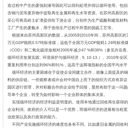
造过程中产生的废蚀刻液等因此可以得到处理并得以循环使用。包括
含铜污泥等废弃物中提取再生金属和再生水等资源。在苏州高新区的
采公司将高岭土矿渣提供给下游企业，分别作为生产硫酸和建筑材料
工厂产生的废氨水，用于造纸生产过程中所需的脱硫工艺等。
根据来自苏州高新区的数据，从2005到2010年间，苏州高新区的万
万元GDP能耗0.57吨标准煤，远低于全国万元GDP能耗1.24吨标准
（COD）和二氧化硫排放相对2005年减少47 %和38%（参见许岳香, 
循环经济发展实践’, 环境保护与循环经济 , 9, 10-13.）。201
重复利用率分别达到96%和91%，远高于这两项指标的全国平均水平（
循环经济的主要困难在于促使企业间建立合作，就像上面提及的铜
料的供应链。一些观察者或许会对中国自上而下的组织方式存有异议
园区进行管理，并对积极合作的企业给予回报，显然有助于这一问题
导单个企业，转变为如何影响一个企业群体的集体决策。
实现循环经济的经济利益是明显的。使用本地通过回收再生获得的
企业利润。政府的介入可以是一个优势，而循环经济的进展相当程度
业政策以及执行政策的能力。
不同产业实施循环经济的难度也各有不同。比如废旧金属的回收利