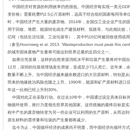
中国经济对资源的利用效率仍然很低。中国经济每实现一美元GDP（
变价格）需要耗费约2.5公斤原材料，远高于经合组织国家每同等单位G
时，中国经济产生大量的废弃物。2014年，全国仅工业企业产生的固
用于回收、堆肥、能源转化或生产建筑材料、筑路等。与此相比较，欧盟
亿吨（包括生活垃圾、工业垃圾等），其中约10亿吨被回收使用或用
（参见Hoornweg et al. 2013. ’Wasteproduction must peak this cen
的城市固体废物产生量将可能达到世界总量的近四分之一。
如果任凭发展，这样的自然资源消耗水平和垃圾产生量将对中国自身
12月，深圳的垃圾填埋场发生滑坡，造成至少73人死亡。近年来，
数量不断上升。当中国经济越来越依赖进口的大宗原材料，特别是从
而来的地缘政治风险也随之上升。1990年，能源和矿产原材料进口仅
年这一比例已经上升到30%。
中国对此正在采取行动。在过去10年中，中国通过设定具体目标
物循环使用，推行力度领先世界其他国家。这些措施的最终目标是实现
程中产生的废弃物转变为另一些企业可以利用的生产原料，从而达到
原生材料的需求量和垃圾的产生量都将减少。
迄今为止，中国循环经济的成果尚不明显，而中国经济向循环方式