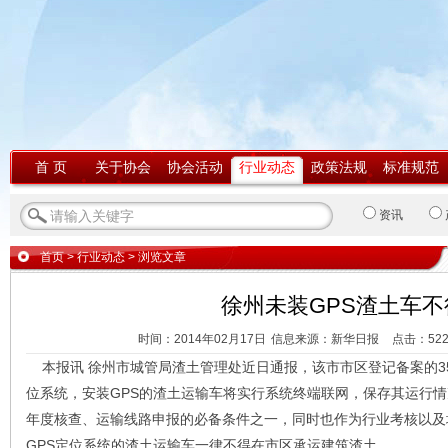
首 页
关于协会
协会活动
行业动态
政策法规
标准规范
资讯
首页
>
行业动态
> 浏览文章
徐州未装GPS渣土车不
时间：2014年02月17日
信息来源：新华日报
点击：
52
本报讯 徐州市城管局渣土管理处近日通报，该市市区登记备案的35
位系统，安装GPS的渣土运输车将实行系统终端联网，保存其运行
年度核查、运输线路申报的必备条件之一，同时也作为行业考核以及
GPS定位系统的渣土运输车一律不得在市区承运建筑渣土。