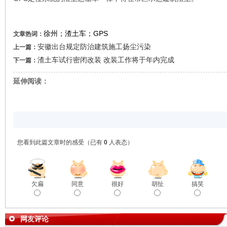
徐州；渣土车；GPS
文章热词：
安徽出台规定防治建筑施工扬尘污染
上一篇：
渣土车试行密闭改装 改装工作将于年内完成
下一篇：
延伸阅读：
您看到此篇文章时的感受
（已有
0
人表态）
欠扁
同意
很好
胡扯
搞笑
网友评论