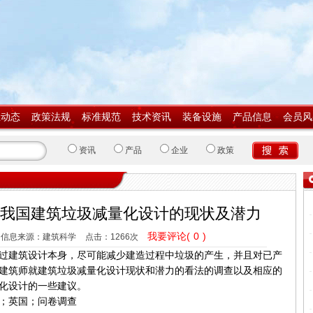
业动态
政策法规
标准规范
技术资讯
装备设施
产品信息
会员风
资讯
产品
企业
政策
我国建筑垃圾减量化设计的现状及潜力
我要评论(
0
)
信息来源：建筑科学
点击：
1266次
过建筑设计本身，尽可能减少建造过程中垃圾的产生，并且对已产
建筑师就建筑垃圾减量化设计现状和潜力的看法的调查以及相应的
化设计的一些建议。
；英国；问卷调查