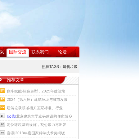
采
国际交流
联系我们
论坛
热搜TAGS：
建筑垃圾
推荐文章
数字赋能·绿色转型，2025年建筑垃
2024（第六届）建筑垃圾与城市发展
建筑垃圾领域相关国家标准、行业
[公告]
北京建筑大学牵头建设的住房城乡
定位环境基础设施，凝心聚力再出发
喜讯|2018年度国家科学技术奖揭晓