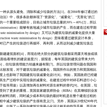
ion）是一种从源头避免、消除和减少垃圾的方法[1]。在2004年修订通过的
法》中，很多条款都体现了“资源化”、“减量化”、“无害化”的三
一个重要组成部分，目前占城市垃圾总量的30%～40%[2]，所以
aste minimisation）能够有效地减少城市垃圾的产生，而在建造过程早期
waste minimisation by design）又可以为建筑垃圾的减量化提供大量
ion waste minimisation by design）意味着通过建筑设计本身，
对已产生的垃圾进行再循环、再利用，从而达到减少建筑垃圾总
2的新建建筑面积[4]，而现在绝大部分的建筑垃圾都采用露天堆放或填
也面临着增长的建设速度[5]，据报道，每年英国的建筑业带来大约
[6]，但垃圾填埋能力却越来越有限[7]。所以垃圾管理问题在我国和
比较发现，对于建筑垃圾的减量化，我国所作出的努力和英国相比
度上也影响了我国建筑垃圾减量化设计[8]。例如，英国政府已经建
在其生产过程中实现垃圾的减量化、在建造过程中对碎石料进行小心
于低等用途）以及增加再生材料对原生材料的替代[9]。在英国，垃
受到了更多的重视，英国皇家建筑师协会（RIBA）在其继续职业发
中的材料消耗，同时减少成本和垃圾的最好时机是在整个建造过程的
中减少建筑垃圾的产生很有意义[7]。另外，英国从20世纪90年代
规，出版了一系列与建筑垃圾最小化设计相关的指导手册，而且政