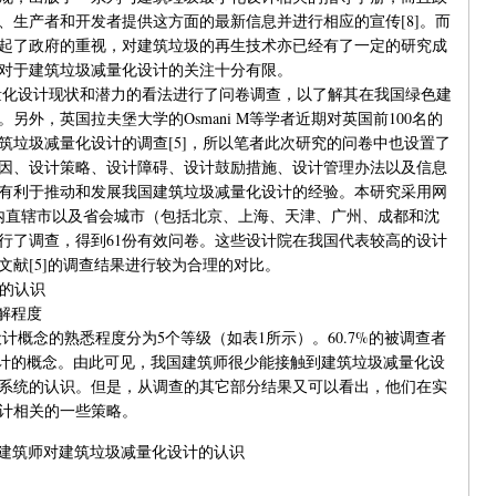
、生产者和开发者提供这方面的最新信息并进行相应的宣传[8]。而
起了政府的重视，对建筑垃圾的再生技术亦已经有了一定的研究成
对于建筑垃圾减量化设计的关注十分有限。
化设计现状和潜力的看法进行了问卷调查，以了解其在我国绿色建
外，英国拉夫堡大学的Osmani M等学者近期对英国前100名的
筑垃圾减量化设计的调查[5]，所以笔者此次研究的问卷中也设置了
因、设计策略、设计障碍、设计鼓励措施、设计管理办法以及信息
有利于推动和发展我国建筑垃圾减量化设计的经验。本研究采用网
国内直辖市以及省会城市（包括北京、上海、天津、广州、成都和沈
进行了调查，得到61份有效问卷。这些设计院在我国代表较高的设计
献[5]的调查结果进行较为合理的对比。
的认识
解程度
概念的熟悉程度分为5个等级（如表1所示）。60.7%的被调查者
设计的概念。由此可见，我国建筑师很少能接触到建筑垃圾减量化设
系统的认识。但是，从调查的其它部分结果又可以看出，他们在实
计相关的一些策略。
国建筑师对建筑垃圾减量化设计的认识