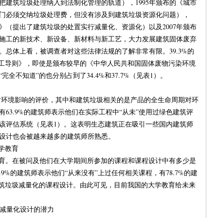
把建筑垃圾处理纳入到法制化管理的轨道），1995年颁布的《城市
门必须交纳垃圾处理费，但没有涉及到建筑垃圾资源化问题），
定》（提出了建筑垃圾的处置实行减量化、资源化）以及2007年颁布
施工的新技术、新设备、新材料与新工艺，大力发展建筑固体废弃
总体上看，被调查者对这些法律法规的了解非常有限。39.3%的
施工导则》，即使是颁布较早的《中华人民共和国固体废物污染环境
全不知道”的也分别占到了34.4%和37.7%（见表1）。
环境影响的评价，其中和建筑垃圾相关的是产品的全生命周期对环
63.9%的建筑师表示他们在实际工程中“从未”使用过绿色建筑评
该评估系统（见表1）。这表明生态建筑正在吸引一些国内建筑师
设计也会被越来越多的建筑师所熟悉。
学教育
教育。在被问及他们在大学期间所参加的课程和课程设计中有多少是
9%的建筑师表示他们“从来没有”上过任何相关课程，有78.7%的建
建筑垃圾减量化的课程设计。由此可见，目前我国的大学教育给未来
减量化设计的潜力