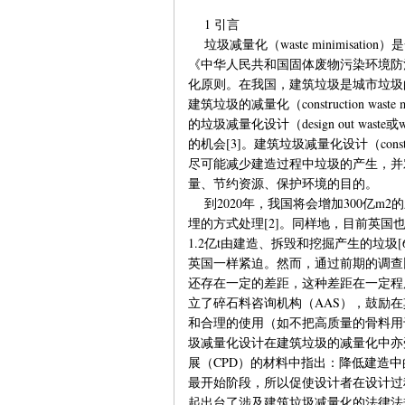
1 引言
垃圾减量化（waste minimisat
《中华人民共和国固体废物污染环境防治
化原则。在我国，建筑垃圾是城市垃圾的
建筑垃圾的减量化（construction w
的垃圾减量化设计（design out waste或
的机会[3]。建筑垃圾减量化设计（construct
尽可能减少建造过程中垃圾的产生，并
量、节约资源、保护环境的目的。
到2020年，我国将会增加300亿m
埋的方式处理[2]。同样地，目前英国
1.2亿t由建造、拆毁和挖掘产生的垃圾
英国一样紧迫。然而，通过前期的调查
还存在一定的差距，这种差距在一定程
立了碎石料咨询机构（AAS），鼓励
和合理的使用（如不把高质量的骨料用
圾减量化设计在建筑垃圾的减量化中亦
展（CPD）的材料中指出：降低建造
最开始阶段，所以促使设计者在设计过程
起出台了涉及建筑垃圾减量化的法律法