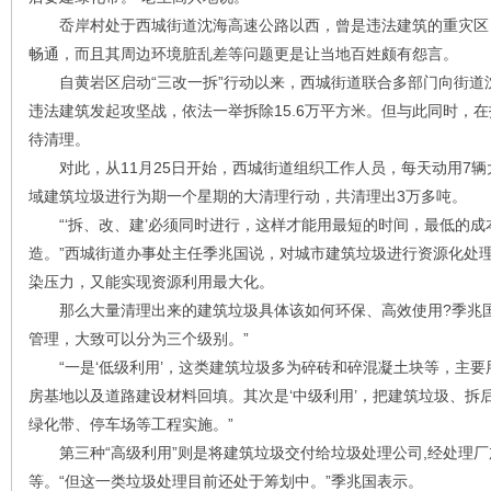
岙岸村处于西城街道沈海高速公路以西，曾是违法建筑的重灾区
畅通，而且其周边环境脏乱差等问题更是让当地百姓颇有怨言。
自黄岩区启动“三改一拆”行动以来，西城街道联合多部门向街道沈
违法建筑发起攻坚战，依法一举拆除15.6万平方米。但与此同时，
待清理。
对此，从11月25日开始，西城街道组织工作人员，每天动用7辆
域建筑垃圾进行为期一个星期的大清理行动，共清理出3万多吨。
“‘拆、改、建’必须同时进行，这样才能用最短的时间，最低的成
造。”西城街道办事处主任季兆国说，对城市建筑垃圾进行资源化处
染压力，又能实现资源利用最大化。
那么大量清理出来的建筑垃圾具体该如何环保、高效使用?季兆国
管理，大致可以分为三个级别。”
“一是‘低级利用’，这类建筑垃圾多为碎砖和碎混凝土块等，主要
房基地以及道路建设材料回填。其次是‘中级利用’，把建筑垃圾、拆后
绿化带、停车场等工程实施。”
第三种“高级利用”则是将建筑垃圾交付给垃圾处理公司,经处理厂
等。“但这一类垃圾处理目前还处于筹划中。”季兆国表示。