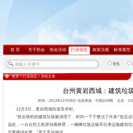
首 页
关于协会
协会活动
行业动态
政策法规
标准规范
资讯
首页
>
行业动态
> 浏览文章
台州黄岩西城：建筑垃
时间：2013年12月09日
信息来源：中国台州网
点击：
12
12月3日，黄岩西城街道岙岸村。
“拆后堆积的建筑垃圾被清理了，村内一下子整洁了许多!”驻足自
远处，一台台挖土机挥动着铁臂，一辆辆垃圾运输车往来运输建筑垃
后要建绿化带。”老王高兴地说。