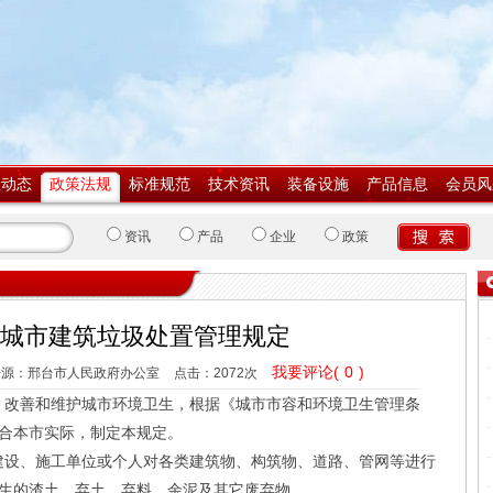
业动态
政策法规
标准规范
技术资讯
装备设施
产品信息
会员风
资讯
产品
企业
政策
城市建筑垃圾处置管理规定
我要评论(
0
)
来源：邢台市人民政府办公室
点击：
2072次
，改善和维护城市环境卫生，根据《城市市容和环境卫生管理条
合本市实际，制定本规定。
建设、施工单位或个人对各类建筑物、构筑物、道路、管网等进行
生的渣土、弃土、弃料、余泥及其它废弃物。