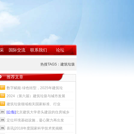
采
国际交流
联系我们
论坛
热搜TAGS：
建筑垃圾
推荐文章
数字赋能·绿色转型，2025年建筑垃
2024（第六届）建筑垃圾与城市发展
建筑垃圾领域相关国家标准、行业
[公告]
北京建筑大学牵头建设的住房城乡
定位环境基础设施，凝心聚力再出发
喜讯|2018年度国家科学技术奖揭晓