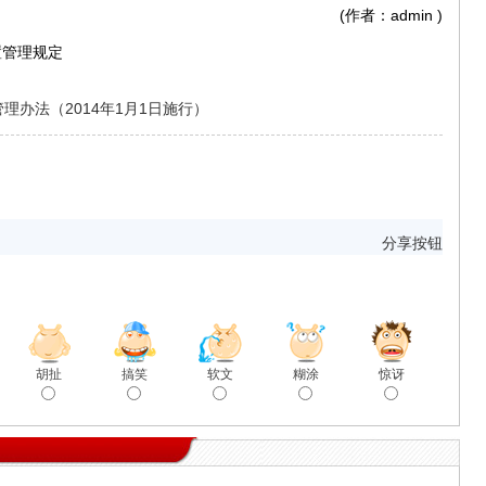
(作者：admin
)
置管理规定
办法（2014年1月1日施行）
分享按钮
胡扯
搞笑
软文
糊涂
惊讶