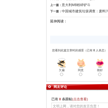
意大利MB粉碎铲斗
上一篇：
中国城市建筑垃圾调查：废料
下一篇：
延伸阅读：
您看到此篇文章时的感受
（已有
0
人表态）
欠扁
同意
很好
网友评论
已有
0
条跟帖
(点击查看)