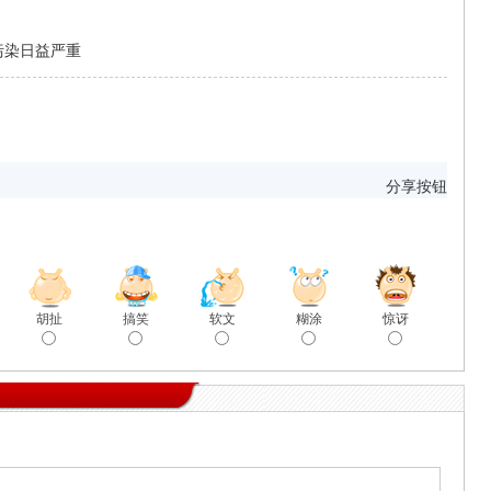
污染日益严重
分享按钮
胡扯
搞笑
软文
糊涂
惊讶