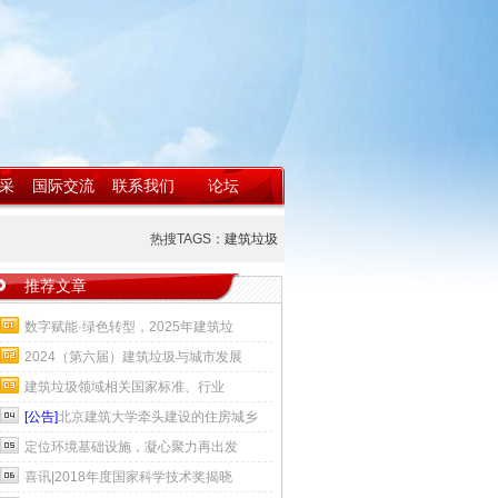
采
国际交流
联系我们
论坛
热搜TAGS：
建筑垃圾
推荐文章
数字赋能·绿色转型，2025年建筑垃
2024（第六届）建筑垃圾与城市发展
建筑垃圾领域相关国家标准、行业
[公告]
北京建筑大学牵头建设的住房城乡
定位环境基础设施，凝心聚力再出发
喜讯|2018年度国家科学技术奖揭晓