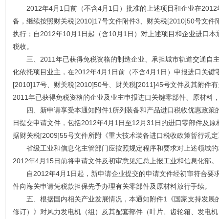
2012年4月1日前（不含4月1日）批准的上述项目和企业在2012
备，继续按照财关税[2010]17号文件附件3、财关税[2010]50号文件
执行；自2012年10月1日起（含10月1日）对上述项目和企业进口
税收。
三、2011年已获得免税资格的制造企业、承担城市轨道交通自
化依托项目业主，在2012年4月1日前（不含4月1日）申报进口关
[2010]17号、财关税[2010]50号、财关税[2011]45号文件及其
2011年已获得免税资格的企业及业主申报进口关键零部件、原材料
四、新申请享受本通知附件1所列装备和产品进口税收优惠政策的企业
日提交申请文件，包括2012年4月1日至12月31日的进口零部件
据财关税[2009]55号文件所附《重大技术装备进口税收政策暂行规
省级工业和信息化主管部门应按照规定程序和要求对上述领域的
2012年4月15日前将申请文件及初审意见汇总上报工业和信息化部。
自2012年4月1日起，新申请企业提交的申请文件经初审符合要
件向海关申请凭税款担保先予办理有关零部件及原材料放行手续。
五、根据国内相关产业发展情况，本通知附件1《国家支持发展的重
修订）》对风力发电机（组）及其配套部件（叶片、齿轮箱、发电机