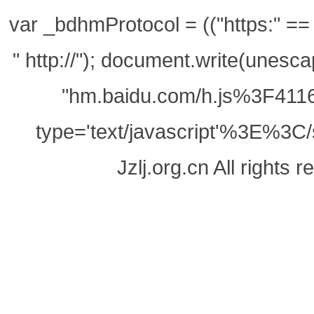
var _bdhmProtocol = (("https:" == d
" http://"); document.write(unes
"hm.baidu.com/h.js%3F411
type='text/javascript'%3E%3C/
Jzlj.org.cn All righ