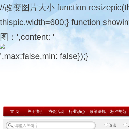
//改变图片大小 function resizepic(thisp
thispic.width=600;} function showi
图：',content: '
',max:false,min: false});}
首 页
关于协会
协会活动
行业动态
政策法规
标准规范
资讯