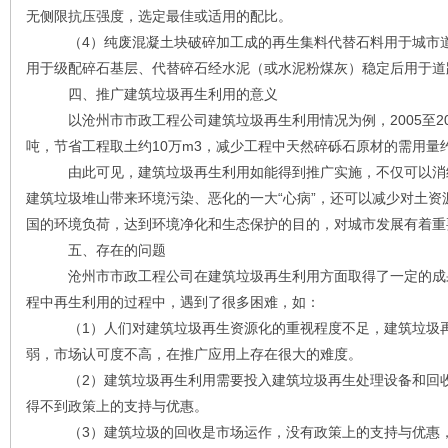
无侧限抗压强度，选定最佳或适用的配比。
（4）纯废混凝土块破碎加工成的再生集料代替石料用于城市道
用于级配碎石基层、代替碎石经水泥（或水泥粉煤灰）稳定后用于道
四、推广建筑垃圾再生利用的意义
以沧州市市政工程公司建筑垃圾再生利用情况为例，2005至20
吨，节省工程取土约10万m3，减少工程中天然碎砾石原材的需用量约
由此可见，建筑垃圾再生利用如能得到推广实施，不仅可以消纳
建筑垃圾堆山带来环境污染、恶化的一大“心病”，还可以减少对土
国的环境负荷，达到环境净化和生态保护的目的，对城市发展有着重
五、存在的问题
沧州市市政工程公司在建筑垃圾再生利用方面取得了一定的成果
程中再生利用的过程中，遇到了很多困难，如：
（1）人们对建筑垃圾再生资源化的重视程度不足，建筑垃圾再
弱，市场认可度不高，在推广应用上存在很大的难度。
（2）建筑垃圾再生利用需要投入建筑垃圾再生处理设备和回收
得不到政策上的支持与优惠。
（3）建筑垃圾的回收是市场运作，没有政策上的支持与优惠，