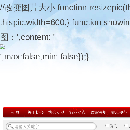
//改变图片大小 function resizepic(thisp
thispic.width=600;} function showi
图：',content: '
',max:false,min: false});}
首 页
关于协会
协会活动
行业动态
政策法规
标准规范
资讯