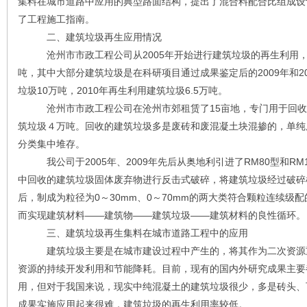
集料在城市道路中应用的典型路面结构，提出了混合料配合比组成设
了工程施工指南。
二、建筑垃圾再生应用情况
沧州市市政工程公司从2005年开始进行建筑垃圾的再生利用，
吨，其中大部分建筑垃圾是在科研项目通过成果鉴定后的2009年和20
垃圾10万吨，2010年再生利用建筑垃圾6.5万吨。
沧州市市政工程公司在沧州市郊租赁了15亩地，专门用于回收
筑垃圾４万吨。回收的建筑垃圾多是废砖和废混凝土块混掺的，单纯
分类集中堆存。
我公司于2005年、2009年先后从奥地利引进了RM80型和RM
中回收的建筑垃圾固体废弃物进行反击式破碎，将建筑垃圾经过破碎
后，制成为粒径为0～30mm、0～70mm的两大类符合颗粒连续级
而实现建筑材料——建筑物——建筑垃圾——建筑材料的良性循环。
三、建筑垃圾再生集料在城市道路工程中的应用
建筑垃圾主要是在城市建设过程中产生的，将其作为二次资源重
资源的持续开发利用和节能降耗。目前，现有的国内外研究成果主要
用，但对于我国来说，现实中纯混凝土的建筑垃圾很少，多是砖头、
成果实施应用起来很难，建筑垃圾的再生利用率较低。