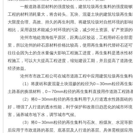
一般道路基层材料的强度较低，建筑垃圾再生集料的强度能够满
工程的材料消耗量大，将含砖头、瓦块、混凝土块的建筑垃圾再生集
大限度合理、高效、持久的再生利用。将建筑垃圾对自然环境的影响
相比，采用该技术能减少对环境的污染，减少对土资源、矿产资源的
沧州市地处渤海低平原区，距离山区较远，工程用碎石全部需要
里，所以沧州的碎石原材料价格比较高，使用再生集料代替碎石还可
往往会因为土的含水量偏大影响工程施工进度，再生集料是透水性材
程施工，可以大大提高工程进度，缩短建设工期，并且提高了道路使
经济效益。
沧州市市政工程公司在城市道路工程中应用建筑垃圾再生集料
（1）将废砖和废混凝土块混掺的粒径为0～30mm粒径再生集
土路基的换填材料，0～70mm粒径的再生集料直接用作道路工程路
（2）将0～30mm粒径的再生集料用于人行道透水性路面砖的
好，增强了人行道的透水性能，利于保护和改善日趋恶化的城市环境
害，涵养城市地下水，调节城市气候。
（3）将0～30mm粒径的再生集料与石灰、粉煤灰、水泥等胶
后应用于市政道路的基层、底基层及人行道的基层。具体需根据应用