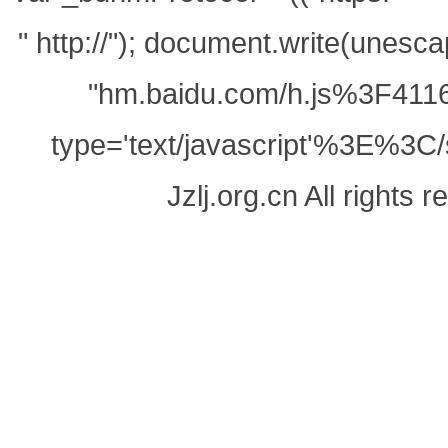
" http://"); document.write(unes
"hm.baidu.com/h.js%3F411
type='text/javascript'%3E%3C/
Jzlj.org.cn All righ