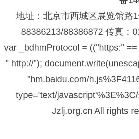
地址：北京市西城区展览馆路1号
88386213/88386872 传真：0
var _bdhmProtocol = (("https:" == d
" http://"); document.write(unes
"hm.baidu.com/h.js%3F411
type='text/javascript'%3E%3C/
Jzlj.org.cn All righ