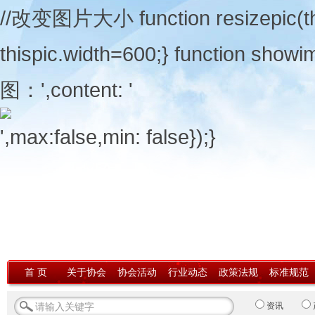
//改变图片大小 function resizepic(thisp
thispic.width=600;} function showi
图：',content: '
',max:false,min: false});}
首 页
关于协会
协会活动
行业动态
政策法规
标准规范
资讯