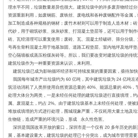
理水平不同，垃圾数量差异也很大。建筑垃圾中的许多废弃物经过分
资源重新利用，如废钢筋、废铁丝、废电线和各种废钢配件等金属，
加工制造成各种规格的钢材；废竹木材则可以用于制造人造木材；砖
代砂，用于砌筑砂浆、抹灰砂浆、打混凝土垫层等，还可以用于制作
砖、瓦经清理可以重复使用；废砖、瓦、混凝土经破碎、筛分分级、
号再生骨料混凝土用于地基加固、道路工程垫层、室内地坪及地坪垫
空心隔墙板或蒸压粉煤灰砖等。所以，我们要改变对建筑垃圾的传统
建筑垃圾作为一种重要资源来认识，来利用。
建筑垃圾已成为影响循环经济和可持续发展的重要因素，亟待加快
我国每年城市产出垃圾约为 60 亿吨，其中建筑垃圾为 24 亿吨左
筑活动消耗了人类所使用自然资源总量的 40%、能源总量的 40%，
处理大体分为两类，一是未经任何处理的建筑垃圾进行直接填埋，约占
属、废混凝土，约占 2%。由于建筑垃圾基本上未经任何处理，便
堆放或填埋的方式进行处理，围城现象严重，不仅耗用大量土地及垃
生物链，造成严重的环境污染，形成 永久性危害。
深圳是我国改革开放的窗口，深圳市是一个仅有 20 多年历史的
展，基本建设量大，建筑垃圾的处理已十分突出，成为城市管理需要