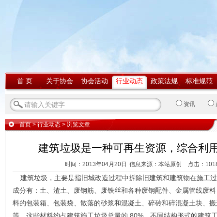
首 页
关于协会
协会活动
行业动态
政策法规
标准规范
资讯
首页
>
行业动态
> 浏览文章
建筑垃圾是一种可再生资源，综合利
时间：2013年04月20日
信息来源：本站原创
点击：
101
建筑垃圾，主要是指旧城改造过程中拆除旧建筑和建筑物在施工过
成分有：土、渣土、废钢筋、废铁丝和各种废钢配件、金属管线废料
料的包装箱、包装袋、散落的砂浆和混凝土、碎砖和碎混凝土块、搬
等，这些材料约占建筑施工垃圾总量的 80%。不同结构形式的建筑