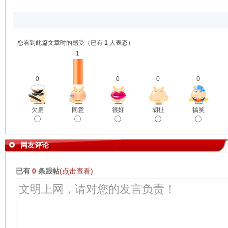
您看到此篇文章时的感受
（已有
1
人表态）
1
0
0
0
0
欠扁
同意
很好
胡扯
搞笑
网友评论
已有
0
条跟帖
(点击查看)