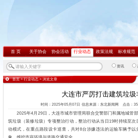
首 页
关于协会
协会活动
行业动态
政策法规
标准规范
资讯
首页
>
行业动态
> 浏览文章
大连市严厉打击建筑垃圾
时间：2025年05月07日
信息来源：东北新闻网
点击：
3
2025年4月29日，大连市城市管理局联合交警部门和属地城管
筑垃圾（装修垃圾）专项整治行动，整治行动从当日19时持续至次日
动模式，在重点路段设卡巡查，共对8台涉嫌违法的运输车辆予以
象，维护市容环境与道路交通安全。