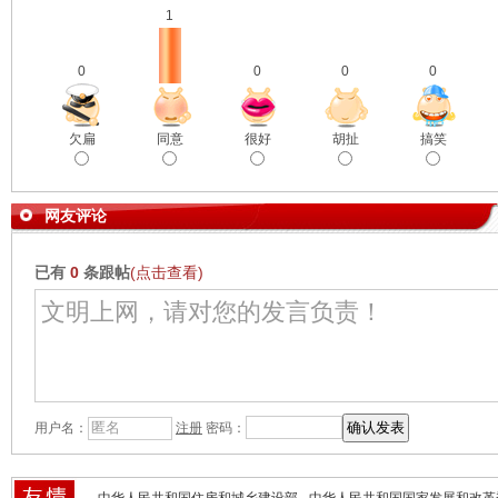
1
0
0
0
0
欠扁
同意
很好
胡扯
搞笑
网友评论
已有
0
条跟帖
(点击查看)
用户名：
注册
密码：