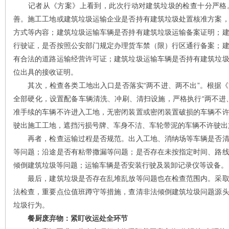
记者从《方案》上看到，此次行动对建筑垃圾的检查十分严格。
善。施工工地或建筑垃圾运输企业是否持有建筑垃圾处置核准方案
方式等内容；建筑垃圾运输车辆是否持有建筑垃圾运输备案证明；
行驶证，是否按照公安部门规定办理货车禁（限）行区通行备案；
有合法的道路运输经营许可证；建筑垃圾运输车辆是否持有建筑垃
位出具的接收证明。
其次，检查各类工地出入口是否落实“两不进、两不出”。根据《
全部硬化，设置配备车辆清洗、冲刷、清扫设施，严格执行“两不进
准手续的车辆不许进入工地，无密闭装置或密闭装置破损的车辆不
驶出施工工地，遮挡污损号牌、车身不洁、车轮带泥的车辆不许驶出
再者，检查运输过程是否规范。出入工地、消纳场等车辆是否清
等问题；沿途是否有粘带撒漏等问题；是否存在未按指定时间、路
倾倒建筑垃圾等问题；运输车辆是否安装行驶及装卸记录仪等设备。
最后，建筑垃圾是否存在乱堆乱放等问题也在检查范围内。采取
法检查，重要点位值班蹲守等措施，查清非法倾倒建筑垃圾问题源
垃圾行为。
餐厨废弃物：紧盯收运处全环节