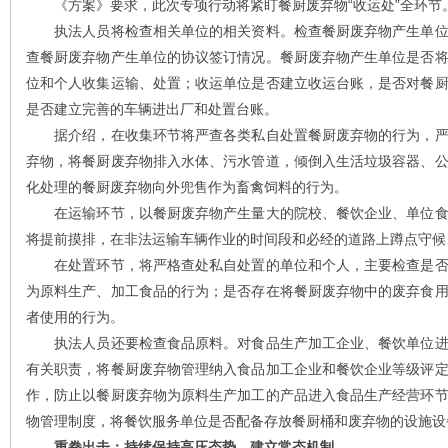
《方案》要求，此次专项行动将紧盯餐厨废弃物“收运处”全环节
执法人员将检查相关单位的相关资料。检查餐厨废弃物产生单位
查餐厨废弃物产生单位的协议签订情况。餐厨废弃物产生单位是否
位和个人收集运输、处置；收运单位是否建立收运台账，是否对餐
是否建立完善的车辆进出厂和处置台账。
据介绍，在收集环节将严查各类私自处置餐厨废弃物的行为，严
弃物，将餐厨废弃物排入水体、污水管道，倾倒入生活垃圾容器、
化处理的餐厨废弃物向外兜售作为畜禽饲料的行为。
在运输环节，以餐厨废弃物产生量大的院校、餐饮企业、单位食
将提前摸排，在非法运输车辆作业的时间段和必经的道路上蹲点守候
在处置环节，将严格查处私自处置的单位和个人，主要检查是否
为原料生产、加工食品的行为；是否存在将餐厨废弃物中的废弃食
者使用的行为。
执法人员还要检查食品原料。对食品生产加工企业、餐饮单位进
有关职责，将餐厨废弃物管理纳入食品加工企业和餐饮企业等级评
作，防止以餐厨废弃物为原料生产加工的产品进入食品生产经营环
物管理制度，将餐饮服务单位是否配备存放餐厨桶和废弃物的设施设
重拳出击：持续保持高压态势，建立常态机制