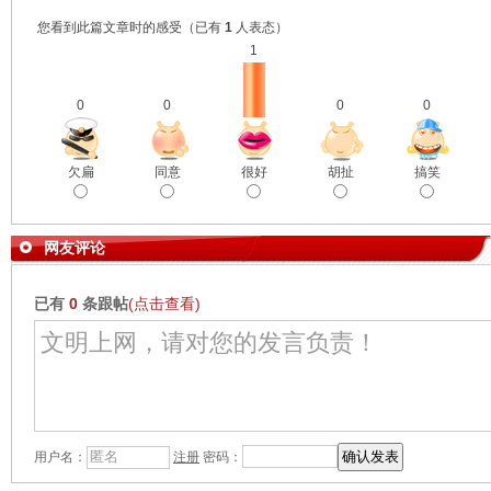
您看到此篇文章时的感受
（已有
1
人表态）
1
0
0
0
0
欠扁
同意
很好
胡扯
搞笑
网友评论
已有
0
条跟帖
(点击查看)
用户名：
注册
密码：