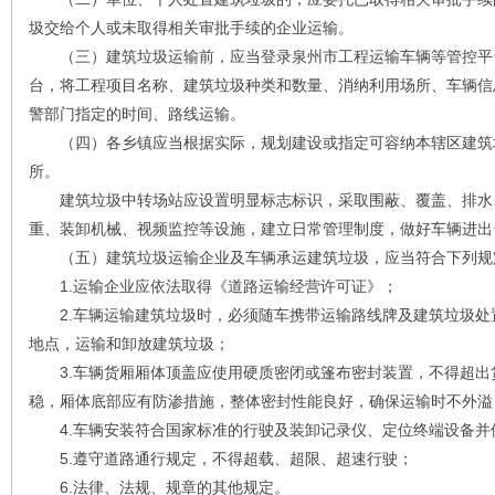
圾交给个人或未取得相关审批手续的企业运输。
（三）建筑垃圾运输前，应当登录泉州市工程运输车辆等管控平
台，将工程项目名称、建筑垃圾种类和数量、消纳利用场所、车辆信
警部门指定的时间、路线运输。
（四）各乡镇应当根据实际，规划建设或指定可容纳本辖区建筑
所。
建筑垃圾中转场站应设置明显标志标识，采取围蔽、覆盖、排水
重、装卸机械、视频监控等设施，建立日常管理制度，做好车辆进出
（五）建筑垃圾运输企业及车辆承运建筑垃圾，应当符合下列规
1.运输企业应依法取得《道路运输经营许可证》；
2.车辆运输建筑垃圾时，必须随车携带运输路线牌及建筑垃圾处
地点，运输和卸放建筑垃圾；
3.车辆货厢厢体顶盖应使用硬质密闭或篷布密封装置，不得超出
稳，厢体底部应有防渗措施，整体密封性能良好，确保运输时不外溢
4.车辆安装符合国家标准的行驶及装卸记录仪、定位终端设备并
5.遵守道路通行规定，不得超载、超限、超速行驶；
6.法律、法规、规章的其他规定。