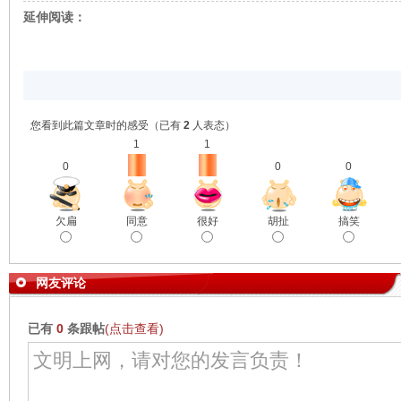
延伸阅读：
您看到此篇文章时的感受
（已有
2
人表态）
1
1
0
0
0
欠扁
同意
很好
胡扯
搞笑
网友评论
已有
0
条跟帖
(点击查看)