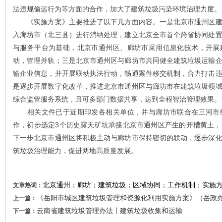
法违规偷运行为等方面的合作，加大了建筑垃圾污染环境治理力度。
《实施方案》主要推进了以下几方面内容。一是北京市通州区建
入廊坊市（北三县）进行消纳处理，建立北京全市首个跨省协同处
与服务平台为基础，北京市通州区、廊坊市采用信息化技术，开展
动，管理并轨；三是北京市通州区与廊坊市共同健全建筑垃圾运输
输企业信息，并开展联动执法行动，畅通案件移交机制，合力打击
是逐步开展数字化改革，推进北京市通州区与廊坊市在建筑垃圾领
综合监管服务系统，且可多部门数据共享，达到全程智治管理效果。
相关文件已于近期印发各相关单位，并与廊坊市联合在三河市组
作，初步选定3个历史露天矿坑承接北京市通州区产生的开槽黄土
下一步北京市通州区将积极主动与廊坊市保持密切的联动，逐步深
筑垃圾治理能力，促进两地高质量发展。
北京通州；廊坊；建筑垃圾；区域协同；工作机制；实施
文章热词：
《岳阳市城区建筑垃圾管理和资源化利用实施方案》（岳政办发
上一篇：
云南省建筑垃圾管理办法丨建筑垃圾收集和运输
下一篇：