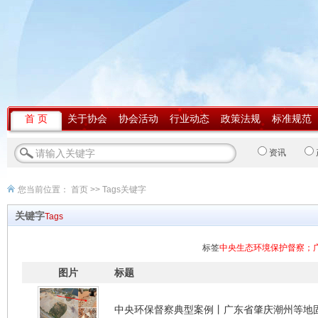
首 页
关于协会
协会活动
行业动态
政策法规
标准规范
资讯
您当前位置：
首页
>> Tags关键字
关键字
Tags
标签
中央生态环境保护督察；
图片
标题
中央环保督察典型案例丨广东省肇庆潮州等地