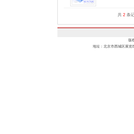
共
2
条记
版
地址：北京市西城区展览馆路1号 