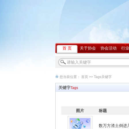
首 页
关于协会
协会活动
行
您当前位置：
首页
>> Tags关键字
关键字
Tags
图片
标题
数万方渣土倒进