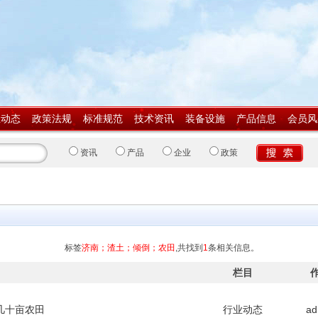
业动态
政策法规
标准规范
技术资讯
装备设施
产品信息
会员风
资讯
产品
企业
政策
标签
济南；渣土；倾倒；农田
,共找到
1
条相关信息。
栏目
几十亩农田
行业动态
ad