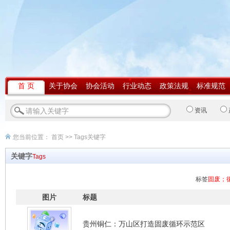
首 页
关于协会
协会活动
行业动态
政策法规
标准规范
资讯
您当前位置：
首页
>> Tags关键字
关键字
Tags
标签
固废；
图片
标题
贵州铜仁：万山区打造固废循环示范区