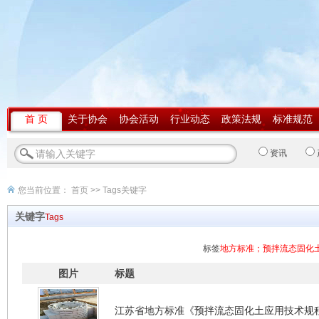
首 页
关于协会
协会活动
行业动态
政策法规
标准规范
资讯
您当前位置：
首页
>> Tags关键字
关键字
Tags
标签
地方标准；预拌流态固化
图片
标题
江苏省地方标准《预拌流态固化土应用技术规