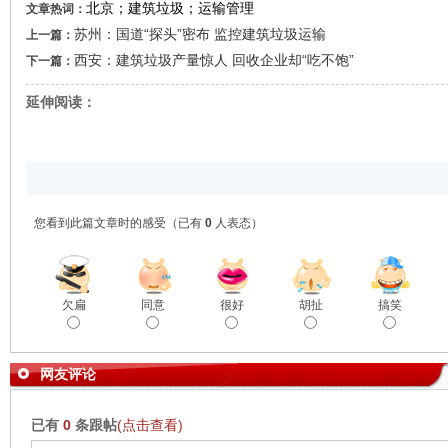
北京；建筑垃圾；运输管理
文章热词：
苏州：国道“探头”密布 监控建筑垃圾运输
上一篇：
西安：建筑垃圾产量惊人 回收企业却“吃不饱”
下一篇：
延伸阅读：
您看到此篇文章时的感受
（已有
0
人表态）
欠扁
同意
很好
胡扯
搞笑
网友评论
已有
0
条跟帖
(点击查看)