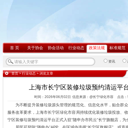
首 页
关于协会
协会活动
行业动态
政策法规
标准规范
资讯
首页
>
行业动态
> 浏览文章
上海市长宁区装修垃圾预约清运平
时间：2026年06月02日
信息来源：@长宁绿化市容
点击：
为不断提升装修垃圾源头管理的规范化、信息化水平，贴合群众
服务改革要求，上海市长宁区绿化市容局持续优化装修垃圾投放、
宁区装修垃圾预约清运平台正式入驻“随申办市民云”长宁旗舰店，
居民可登陆“随申办”APP，在区域内选择“长宁区旗舰店”，或直