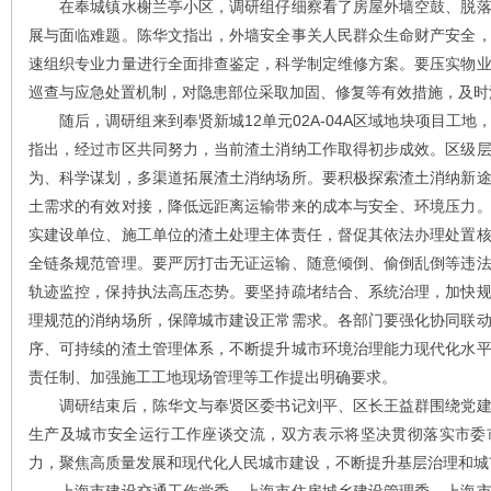
在奉城镇水榭兰亭小区，调研组仔细察看了房屋外墙空鼓、脱落
展与面临难题。陈华文指出，外墙安全事关人民群众生命财产安全
速组织专业力量进行全面排查鉴定，科学制定维修方案。要压实物
巡查与应急处置机制，对隐患部位采取加固、修复等有效措施，及时
随后，调研组来到奉贤新城12单元02A-04A区域地块项目工地
指出，经过市区共同努力，当前渣土消纳工作取得初步成效。区级
为、科学谋划，多渠道拓展渣土消纳场所。要积极探索渣土消纳新
土需求的有效对接，降低远距离运输带来的成本与安全、环境压力
实建设单位、施工单位的渣土处理主体责任，督促其依法办理处置
全链条规范管理。要严厉打击无证运输、随意倾倒、偷倒乱倒等违
轨迹监控，保持执法高压态势。要坚持疏堵结合、系统治理，加快
理规范的消纳场所，保障城市建设正常需求。各部门要强化协同联
序、可持续的渣土管理体系，不断提升城市环境治理能力现代化水
责任制、加强施工工地现场管理等工作提出明确要求。
调研结束后，陈华文与奉贤区委书记刘平、区长王益群围绕党建
生产及城市安全运行工作座谈交流，双方表示将坚决贯彻落实市委
力，聚焦高质量发展和现代化人民城市建设，不断提升基层治理和城