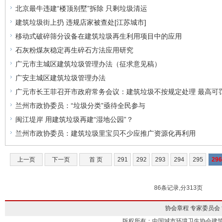
北京最牛违建“楼顶别墅”拆除 只剩垃圾清运
建筑垃圾街上扔 违规店家被查处[江苏城市]
移动式破碎筛分设备在建筑垃圾再生利用项目中的应用
石灰粉煤灰稳定再生碎石方法应用研究
广元市主城区建筑垃圾管理办法（征求意见稿）
广安主城区建筑垃圾管理办法
广元市长王菲召开市政府常务会议：建筑垃圾不按规定处理 最高可罚
兰州市政协委员：“垃圾分类”亟待全民参与
闽江堤岸 用建筑垃圾再建“湿地公园”？
兰州市政协委员：建筑垃圾里宝贝不少应推广资源化再利用
上一页
下一页
首 页
291
292
293
294
295
296
86条记录,分313页
协会章程
专家委员会
版权所有：中国城市环境卫生协会建