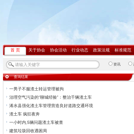
首 页
关于协会
协会活动
行业动态
政策法规
标准规范
资讯
查询结果
一男子不服渣土转运管理被拘
治理空气污染的“聊城经验”：整治千辆渣土车
浠水县强化渣土车管理营造良好道路交通环境
渣土车 疯狂夜奔
一小时内,5辆问题渣土车被查
建筑垃圾回收遇困局