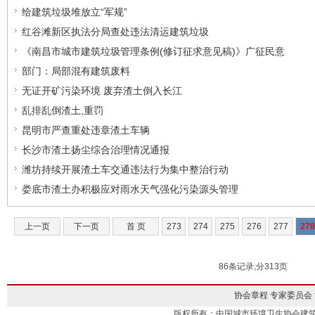
给建筑垃圾堆放立“军规”
红谷滩新区执法分局查处违法清运建筑垃圾
《南昌市城市建筑垃圾管理条例(修订征求意见稿)》广征民意
部门：局部混有建筑废料
无证开矿污染环境 废弃渣土倒入长江
乱排乱倒渣土,重罚
昆明市严查重处违章渣土车辆
长沙市渣土扬尘综合治理情况通报
潍坊持续开展渣土车交通违法行为集中整治行动
娄底市渣土办积极应对雨水天气强化污染源头管理
上一页
下一页
首 页
273
274
275
276
277
278
86条记录,分313页
协会章程
专家委员会
版权所有：中国城市环境卫生协会建