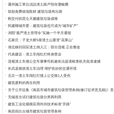
通州施工單位須設渣土賬戶預存運輸費
鼓励免费就地取材 建筑垃圾有出路
刚交付的昆仑天籁建筑垃圾成堆
民建聊城市委：建筑垃圾也可成为“城市矿产”
浏阳“最严渣土管理令”实施一个半月通报
石家庄：子龙大桥5座渣土山要变“花果山”
湖北秭归回应渣土倒入江：部分违规 正在整改
代表建议：渣土车闯红灯终身禁业
违规渣土车撞公交车肇事司机被依法提请检查机关批准逮捕
长武县狠抓渣土车治理 维护良好的交通环境
北京一渣土车闯红灯撞上公交致1人受伤
建筑废料的再生利用
关于公开征集《南昌市城市建筑垃圾管理条例(修订征求意见稿)》
无锡首次试行建筑垃圾分类再利用
建筑工业化规模应用尚待技术标准“开路”
南昌拟出台城市建筑垃圾管理条例