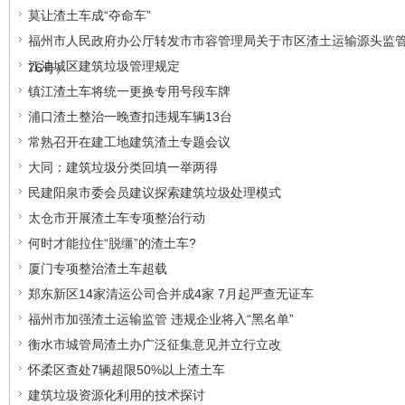
莫让渣土车成“夺命车”
福州市人民政府办公厅转发市市容管理局关于市区渣土运输源头监管
江油城区建筑垃圾管理规定
76号）
镇江渣土车将统一更换专用号段车牌
浦口渣土整治一晚查扣违规车辆13台
常熟召开在建工地建筑渣土专题会议
大同：建筑垃圾分类回填一举两得
民建阳泉市委会员建议探索建筑垃圾处理模式
太仓市开展渣土车专项整治行动
何时才能拉住“脱缰”的渣土车?
厦门专项整治渣土车超载
郑东新区14家清运公司合并成4家 7月起严查无证车
福州市加强渣土运输监管 违规企业将入“黑名单”
衡水市城管局渣土办广泛征集意见并立行立改
怀柔区查处7辆超限50%以上渣土车
建筑垃圾资源化利用的技术探讨