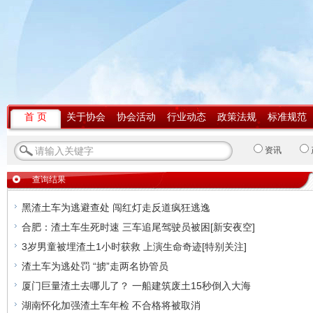
首 页
关于协会
协会活动
行业动态
政策法规
标准规范
资讯
查询结果
黑渣土车为逃避查处 闯红灯走反道疯狂逃逸
合肥：渣土车生死时速 三车追尾驾驶员被困[新安夜空]
3岁男童被埋渣土1小时获救 上演生命奇迹[特别关注]
渣土车为逃处罚 “掳”走两名协管员
厦门巨量渣土去哪儿了？ 一船建筑废土15秒倒入大海
湖南怀化加强渣土车年检 不合格将被取消