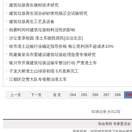
建筑垃圾再生微粉技术研究
建筑垃圾再生混合砂砂浆性能正交试验研究
建筑垃圾再生工艺及设备
粉磨时间对建筑垃圾粉料活性的影响
沙尘笼罩校园 渣土车困扰居民[法治北京]
哈市渣土运输行业确定指导价格 每公里利润不超成本10%
民建秦皇岛市委建议建筑垃圾处理急需专项研究
银川市开展建筑垃圾运输车整治行动 严查渣土车
子龙大桥渣土山绿容初现 5月底将完工
江都区交警大队专项整治渣土车
上一页
下一页
首 页
264
265
266
267
268
269
82条记录,分312页
协会章程
专家委员会
版权所有：中国城市环境卫生协会建