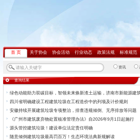
首 页
关于协会
协会活动
行业动态
政策法规
标准规范
资讯
查询结果
绿色动能助力双碳目标，智领未来焕新渣土运输，济南市新能源建
四川省明确建设工程建筑垃圾在工程造价中的列项及计价规则
安徽持续开展建筑垃圾专项整治，排查违规倾倒、无序排放等问题
《广州市建筑废弃物处置核准管理办法》自2026年9月1日起施行
源头管控建筑垃圾！建设单位法定责任明确
随意倾倒建筑垃圾最高罚百万！生态环境法典新规解读