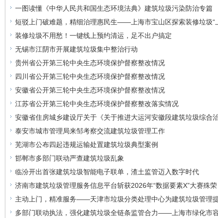
一图读懂《中华人民共和国生态环境法典》建筑垃圾污染防治专篇
短驳上门破难题，精细治理惠民生——上海市宝山区探索装修垃圾“
装修垃圾不用愁！一键线上预约清运，足不出户搞定
无锡市江阴市开展建筑垃圾集中整治行动
贵州省公开第三轮中央生态环境保护督察整改情况
四川省公开第三轮中央生态环境保护督察整改情况
安徽省公开第三轮中央生态环境保护督察整改情况
江苏省公开第三轮中央生态环境保护督察整改落实情况
安徽省住房城乡建设厅关于《关于推进大运河安徽段建筑垃圾综合
泰安市城市管理局来邹考察交流建筑垃圾管理工作
芜湖市公布四起违规运输处置建筑垃圾典型案例
邯郸市多部门联动严查建筑垃圾乱象
临汾开出首张建筑垃圾智能电子联单，渣土监管迈入数字时代
济南市建筑垃圾管理服务信息平台斩获2026年“数据要素X”大赛殊荣
主动上门，精准服务——天津市垃圾分类处理中心为建筑垃圾管理
多部门联动执法，强化建筑垃圾全链条监管合力——上海市绿化市