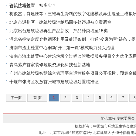
建筑垃圾处置，知多少？
合执法检查
梅俊杰，肖建庄等：三维再生骨料的数字化建模及再生混凝土模拟
北京市通州区一建筑垃圾消纳场因多处违规被立案调查
北京出台建筑垃圾再生产品新政，产品种类增至15类
湖北省拟制定废弃物循环利用及处理条例，打通“变废为宝”链条，
济南市渣土处置中心创新“开工第一课”模式助力源头治理
济南市渣土处置中心建筑垃圾全过程监管数据服务项目全力优化应
青岛落户首家装修垃圾资源化科技创新基地
广州市建筑垃圾智慧综合管理平台运营服务项目公开招标，预算金额15
十堰市张湾区发放首张城市建筑垃圾处置核准证
下一页
首 页
1
2
3
4
5
6
7
8
协会章程
专家委员会
版权所有：中国城市环境卫生协会建
地址：北京市西城区展览馆路1号 北京建筑大学49号信箱 电话：010-883